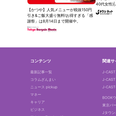
40代女性)
【かつや】人気メニューが税抜150円
引き&ご飯大盛り無料!お得すぎる「感
謝祭」は8月14日まで開催中。
コンテンツ
関連サ
最新記事一覧
J-CAS
コラムざんまい
J-CAS
ニュース pickup
J-CA
マネー
BOOK
キャリア
東京バ
ビジネス
Jタウン