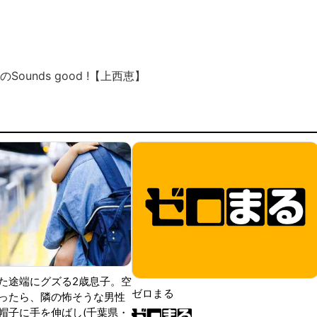
Sounds good !【上西恵】
た途端にグズる2歳息子。空
ゼロまる
ったら、隣の怖そうな男性
帽子に手を伸ばし(千葉県・