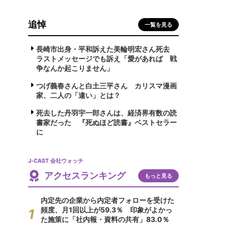
追悼
一覧を見る
長崎市出身・平和訴えた美輪明宏さん死去
ラストメッセージでも訴え「愛があれば 戦
争なんか起こりません」
つげ義春さんと白土三平さん カリスマ漫画
家、二人の「違い」とは？
死去した丹羽宇一郎さんは、経済界有数の読
書家だった 『死ぬほど読書』ベストセラー
に
J-CAST 会社ウォッチ
アクセスランキング
もっと見る
内定先の企業から内定者フォローを受けた
頻度、月1回以上が59.3％ 印象がよかっ
た施策に「社内報・資料の共有」83.0％