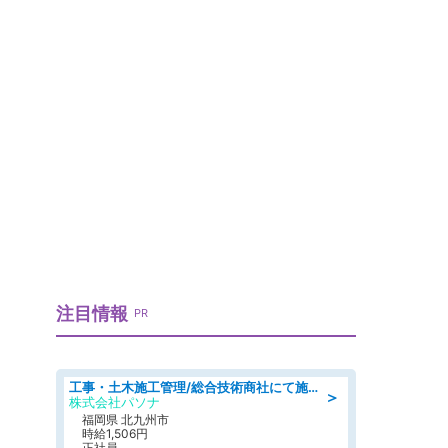
注目情報
PR
工事・土木施工管理/総合技術商社にて施工管理のお仕事/即日勤務可/車通勤可/工事・土木施工管理/生産・品質管理
＞
株式会社パソナ
福岡県 北九州市
時給1,506円
正社員