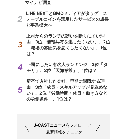
マイナビ調査
LINE NEXTとGMOメディアがタッグ ス
テーブルコインを活用したサービスの成長
と事業拡大へ
上司からのランチの誘いを断りにくい理
由 3位「情報共有を逃したくない」、2位
「職場の雰囲気を悪くしたくない」、1位
は？
上司にしたい有名人ランキング 3位「タ
モリ」、2位「天海祐希」、1位は？
新卒で入社した会社、早期に退職する理
由 3位「成長・スキルアップが見込めな
い」、2位「労働時間・休日・働き方など
の労働条件」、1位は？
J-CASTニュース
をフォローして
最新情報をチェック