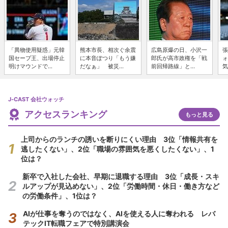
「異物使用疑惑」元韓
熊本市長、相次ぐ余震
広島原爆の日、小沢一
張
国セーブ王、出場停止
に本音ぽつり「もう嫌
郎氏が高市政権を「戦
ォ
明けマウンドで...
だなぁ」 被災...
前回帰路線」と...
気
J-CAST 会社ウォッチ
アクセスランキング
もっと見る
上司からのランチの誘いを断りにくい理由 3位「情報共有を
逃したくない」、2位「職場の雰囲気を悪くしたくない」、1
位は？
新卒で入社した会社、早期に退職する理由 3位「成長・スキ
ルアップが見込めない」、2位「労働時間・休日・働き方など
の労働条件」、1位は？
AIが仕事を奪うのではなく、AIを使える人に奪われる レバ
テックIT転職フェアで特別講演会