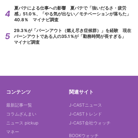
夏バテによる仕事への影響 夏バテで「強いだるさ・疲労
感」51.0％、「やる気が出ない／モチベーションが落ちた」
40.8％ マイナビ調査
29.3％が「バーンアウト（燃え尽き症候群）」を経験 現在
バーンアウトである人の35.1％が「勤務時間が長すぎる」
マイナビ調査
コンテンツ
関連サイト
最新記事一覧
J-CASTニュース
コラムざんまい
J-CASTトレンド
ニュース pickup
J-CAST会社ウォッチ
マネー
BOOKウォッチ