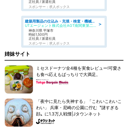
正社員 / 派遣社員
スポンサー：求人ボックス
建築用製品の仕込み・充填・検査・機械操作/寮完備/日払い/工場・製造
＞
UTエージェント株式会社AGT南関東第二CU
神奈川県 平塚市
時給1,500円
正社員 / 派遣社員
スポンサー：求人ボックス
姉妹サイト
ミセスドーナツ全4種を実食レビュー!可愛さ
も食べ応えもばっちりで大満足。
「夜中に見たら失神する」「こわいこわいこ
わい」 兵庫・尼崎の公園に佇む〝謎すぎる
顔〟に1.3万人戦慄|Jタウンネット