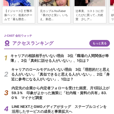
【ドジャース】打撃不
元カップルYouTuber
辻希美、コストコに行
「
振ベッツ、低迷のチー
「夜のひと笑い」いち
くたびに買って...大絶
紗
ムで「最も懸念...
え、新恋...
賛 少しア...
リ
J-CAST 会社ウォッチ
アクセスランキング
もっと見る
キャリアの相談相手がいない理由 3位「職場の人間関係が希
薄」、2位「真剣に話せる人がいない」、1位は？
キャリアのロールモデルがいない理由 3位「理想的だと思え
る人がいない」「真似できると思える人がいない」、2位「身
近に参考になる人がいない」、1位は？
内定先の企業から内定者フォローを受けた頻度、月1回以上が
59.3％ 印象がよかった施策に「社内報・資料の共有」83.
0％ マイナビ調査
LINE NEXTとGMOメディアがタッグ ステーブルコインを
活用したサービスの成長と事業拡大へ