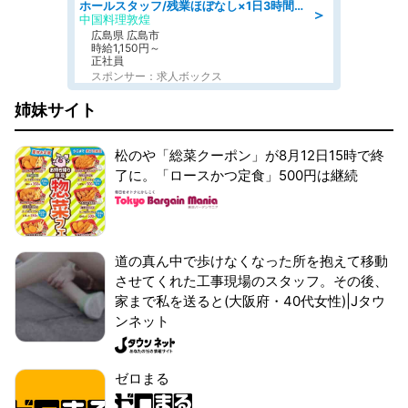
ホールスタッフ/残業ほぼなし×1日3時間〜勤務OK!フォロー体制も充実/広島県/広島市南区
＞
中国料理敦煌
広島県 広島市
時給1,150円～
正社員
スポンサー：求人ボックス
姉妹サイト
松のや「総菜クーポン」が8月12日15時で終
了に。「ロースかつ定食」500円は継続
道の真ん中で歩けなくなった所を抱えて移動
させてくれた工事現場のスタッフ。その後、
家まで私を送ると(大阪府・40代女性)|Jタウ
ンネット
ゼロまる