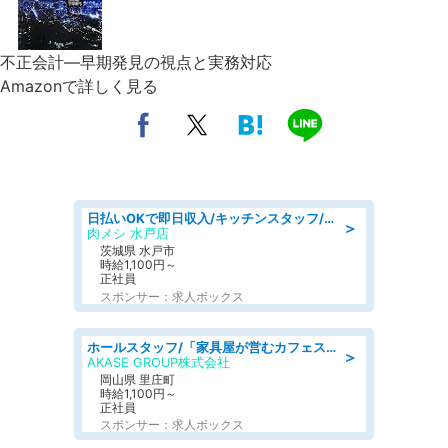
不正会計―早期発見の視点と実務対応
Amazonで詳しく見る
日払いOKで即日収入/キッチンスタッフ/「原付免許必須」デリバリー業務など、自己成長可能な幅広い仕事に挑戦!髪型自由&ピアス・ネイルOK/茨城県/水戸市
＞
肉メシ 水戸店
茨城県 水戸市
時給1,100円～
正社員
スポンサー：求人ボックス
ホールスタッフ/「家具屋が営むカフェスタッフ!」週2日～OK!嬉しいまかない付き/岡山県/浅口郡里庄町
＞
AKASE GROUP株式会社
岡山県 里庄町
時給1,100円～
正社員
スポンサー：求人ボックス