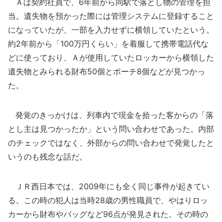
Ａは契約社員で、6年前から同駅で落とし物の管理を担
当。遺失物を預かった際には管理システムに登録すること
になっていたが、一部を入力せずに横領していたという。
約2年前から「100万円くらい」を着服して携帯電話代な
どに使っており、Ａが使用していたロッカーから横領した
遺失物とみられる財布50個とポーチ8個などが見つかっ
た。
発覚のきっかけは、列車内で現金を拾った客からの「落
とし主は見つかったか」という問い合わせであった。内部
のチェックではなく、外部からの問い合わせで発覚したと
いうのも残念な話だ。
ＪＲ西日本では、2009年にも全く同じ事件が起きてい
る。この時の犯人は当時28歳の男性職員で、やはりロッ
カーから財布やバッグなど96点が発見された。その時の