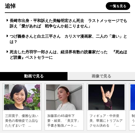
追悼
一覧を見る
長崎市出身・平和訴えた美輪明宏さん死去 ラストメッセージでも
訴え「愛があれば 戦争なんか起こりません」
つげ義春さんと白土三平さん カリスマ漫画家、二人の「違い」と
は？
死去した丹羽宇一郎さんは、経済界有数の読書家だった 『死ぬほ
ど読書』ベストセラーに
動画で見る
画像で見る
三田寛子、優雅な淡い
加藤茶の45歳年下
フィギュア・中井亜
制
黄色の着物姿で上品な
妻・綾菜、「美文字」
美、華麗にトリプルア
う
たたずまいで ...
手書き勉強ノート...
クセル決める 「...
一