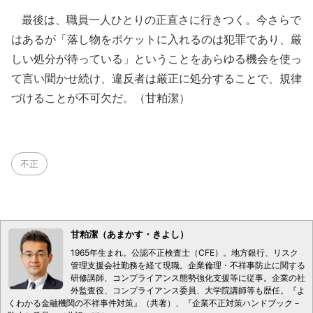
最後は、職員一人ひとりの正直さに行きつく。今さらで
はあるが「落し物をポケットに入れるのは犯罪であり、厳
しい処分が待っている」ということをあらゆる機会を使っ
て言い聞かせ続け、違反者は厳正に処分することで、規律
づけることが不可欠だ。（甘粕潔）
不正
甘粕潔（あまかす・きよし）
1965年生まれ。公認不正検査士（CFE）。地方銀行、リスク
管理支援会社勤務を経て現職。企業倫理・不祥事防止に関する
研修講師、コンプライアンス態勢強化支援等に従事。企業の社
外監査役、コンプライアンス委員、大学院講師等も歴任。『よ
くわかる金融機関の不祥事件対策』（共著）、『企業不正対策ハンドブック－