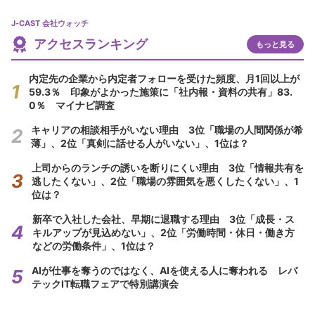
J-CAST 会社ウォッチ
アクセスランキング
もっと見る
内定先の企業から内定者フォローを受けた頻度、月1回以上が
59.3％ 印象がよかった施策に「社内報・資料の共有」83.
0％ マイナビ調査
キャリアの相談相手がいない理由 3位「職場の人間関係が希
薄」、2位「真剣に話せる人がいない」、1位は？
上司からのランチの誘いを断りにくい理由 3位「情報共有を
逃したくない」、2位「職場の雰囲気を悪くしたくない」、1
位は？
新卒で入社した会社、早期に退職する理由 3位「成長・ス
キルアップが見込めない」、2位「労働時間・休日・働き方
などの労働条件」、1位は？
AIが仕事を奪うのではなく、AIを使える人に奪われる レバ
テックIT転職フェアで特別講演会