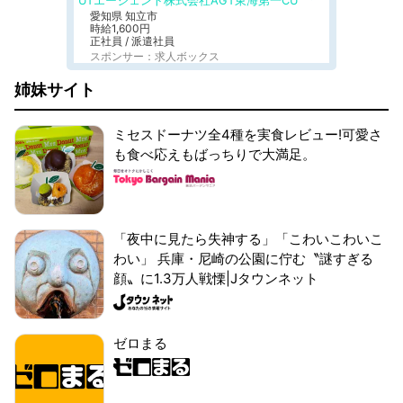
UTエージェント株式会社AGT東海第一CU
愛知県 知立市
時給1,600円
正社員 / 派遣社員
スポンサー：求人ボックス
姉妹サイト
ミセスドーナツ全4種を実食レビュー!可愛さ
も食べ応えもばっちりで大満足。
「夜中に見たら失神する」「こわいこわいこ
わい」 兵庫・尼崎の公園に佇む〝謎すぎる
顔〟に1.3万人戦慄|Jタウンネット
ゼロまる