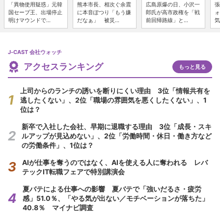
「異物使用疑惑」元韓
熊本市長、相次ぐ余震
広島原爆の日、小沢一
張
国セーブ王、出場停止
に本音ぽつり「もう嫌
郎氏が高市政権を「戦
ォ
明けマウンドで...
だなぁ」 被災...
前回帰路線」と...
気
J-CAST 会社ウォッチ
アクセスランキング
もっと見る
上司からのランチの誘いを断りにくい理由 3位「情報共有を
逃したくない」、2位「職場の雰囲気を悪くしたくない」、1
位は？
新卒で入社した会社、早期に退職する理由 3位「成長・スキ
ルアップが見込めない」、2位「労働時間・休日・働き方など
の労働条件」、1位は？
AIが仕事を奪うのではなく、AIを使える人に奪われる レバ
テックIT転職フェアで特別講演会
夏バテによる仕事への影響 夏バテで「強いだるさ・疲労
感」51.0％、「やる気が出ない／モチベーションが落ちた」
40.8％ マイナビ調査