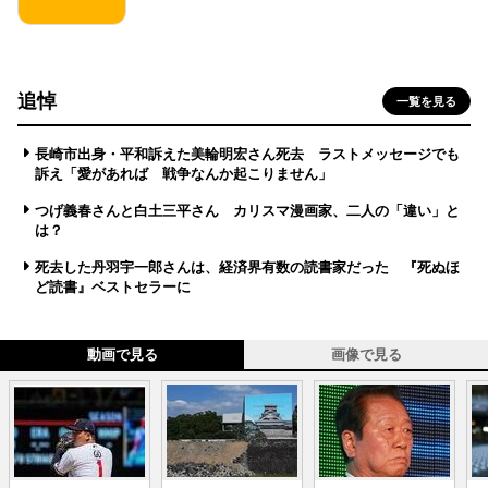
追悼
一覧を見る
長崎市出身・平和訴えた美輪明宏さん死去 ラストメッセージでも
訴え「愛があれば 戦争なんか起こりません」
つげ義春さんと白土三平さん カリスマ漫画家、二人の「違い」と
は？
死去した丹羽宇一郎さんは、経済界有数の読書家だった 『死ぬほ
ど読書』ベストセラーに
動画で見る
画像で見る