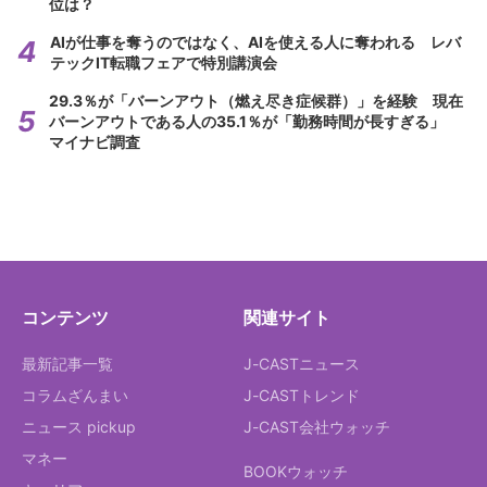
位は？
AIが仕事を奪うのではなく、AIを使える人に奪われる レバ
テックIT転職フェアで特別講演会
29.3％が「バーンアウト（燃え尽き症候群）」を経験 現在
バーンアウトである人の35.1％が「勤務時間が長すぎる」
マイナビ調査
コンテンツ
関連サイト
最新記事一覧
J-CASTニュース
コラムざんまい
J-CASTトレンド
ニュース pickup
J-CAST会社ウォッチ
マネー
BOOKウォッチ