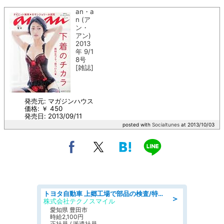
an・a
n (ア
ン・
アン)
2013
年 9/1
8号
[雑誌]
発売元: マガジンハウス
価格: ￥ 450
発売日: 2013/09/11
posted with
Socialtunes
at 2013/10/03
トヨタ自動車 上郷工場で部品の検査/特典168万/tutumi
＞
株式会社テクノスマイル
愛知県 豊田市
時給2,100円
正社員 / 派遣社員