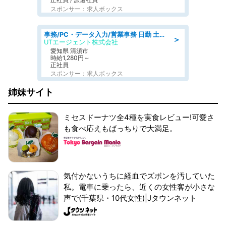
スポンサー：求人ボックス
事務/PC・データ入力/営業事務 日勤 土日休み 残業少なめ 車通勤OK 総合事務
＞
UTエージェント株式会社
愛知県 清須市
時給1,280円～
正社員
スポンサー：求人ボックス
姉妹サイト
ミセスドーナツ全4種を実食レビュー!可愛さ
も食べ応えもばっちりで大満足。
気付かないうちに経血でズボンを汚していた
私。電車に乗ったら、近くの女性客が小さな
声で(千葉県・10代女性)|Jタウンネット