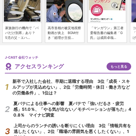
家族旅行の機内で「パ
高市首相の被災地視察
「マンガワン」第三者
コ
パだけ別席」あり？
動画が炎上 BGM付
委報告書の編集者「G
「
5児の父・エハ...
き「総理が主役...
氏」は成田卓哉...
げ
J-CAST 会社ウォッチ
アクセスランキング
もっと見る
新卒で入社した会社、早期に退職する理由 3位「成長・スキ
ルアップが見込めない」、2位「労働時間・休日・働き方など
の労働条件」、1位は？
夏バテによる仕事への影響 夏バテで「強いだるさ・疲労
感」51.0％、「やる気が出ない／モチベーションが落ちた」4
0.8％ マイナビ調査
上司からのランチの誘いを断りにくい理由 3位「情報共有を
逃したくない」、2位「職場の雰囲気を悪くしたくない」、1