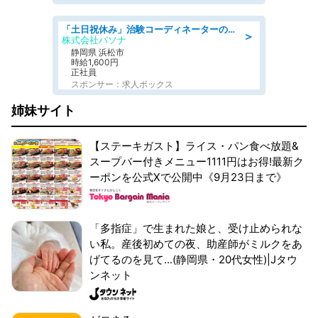
「土日祝休み」治験コーディネーターのお仕事/未経験OK
＞
株式会社パソナ
静岡県 浜松市
時給1,600円
正社員
スポンサー：求人ボックス
姉妹サイト
【ステーキガスト】ライス・パン食べ放題&
スープバー付きメニュー1111円はお得!最新ク
ーポンを公式Xで公開中《9月23日まで》
「多指症」で生まれた娘と、受け止められな
い私。産後初めての夜、助産師がミルクをあ
げてるのを見て...(静岡県・20代女性)|Jタウ
ンネット