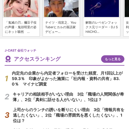
「鬼滅の刃」禰豆子役
ナイツ・塙宣之、You
解散のレペゼンフォッ
女
の声優・鬼頭明里の姿
Tuberヒカルの落語家
クス元リーダー・DJ S
利
にネット騒然 ...
デビュー...
HACHO...
ッ
J-CAST 会社ウォッチ
アクセスランキング
もっと見る
内定先の企業から内定者フォローを受けた頻度、月1回以上が
59.3％ 印象がよかった施策に「社内報・資料の共有」83.
0％ マイナビ調査
キャリアの相談相手がいない理由 3位「職場の人間関係が希
薄」、2位「真剣に話せる人がいない」、1位は？
上司からのランチの誘いを断りにくい理由 3位「情報共有を
逃したくない」、2位「職場の雰囲気を悪くしたくない」、1
位は？