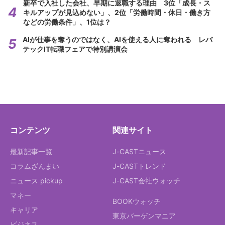
新卒で入社した会社、早期に退職する理由 3位「成長・ス
キルアップが見込めない」、2位「労働時間・休日・働き方
などの労働条件」、1位は？
AIが仕事を奪うのではなく、AIを使える人に奪われる レバ
テックIT転職フェアで特別講演会
コンテンツ
関連サイト
最新記事一覧
J-CASTニュース
コラムざんまい
J-CASTトレンド
ニュース pickup
J-CAST会社ウォッチ
マネー
BOOKウォッチ
キャリア
東京バーゲンマニア
ビジネス