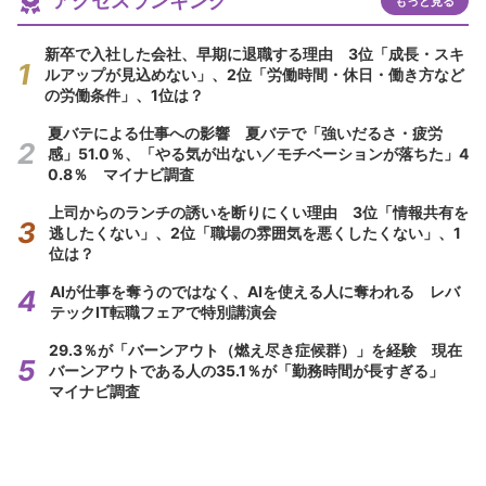
アクセスランキング
もっと見る
新卒で入社した会社、早期に退職する理由 3位「成長・スキ
ルアップが見込めない」、2位「労働時間・休日・働き方など
の労働条件」、1位は？
夏バテによる仕事への影響 夏バテで「強いだるさ・疲労
感」51.0％、「やる気が出ない／モチベーションが落ちた」4
0.8％ マイナビ調査
上司からのランチの誘いを断りにくい理由 3位「情報共有を
逃したくない」、2位「職場の雰囲気を悪くしたくない」、1
位は？
AIが仕事を奪うのではなく、AIを使える人に奪われる レバ
テックIT転職フェアで特別講演会
29.3％が「バーンアウト（燃え尽き症候群）」を経験 現在
バーンアウトである人の35.1％が「勤務時間が長すぎる」
マイナビ調査