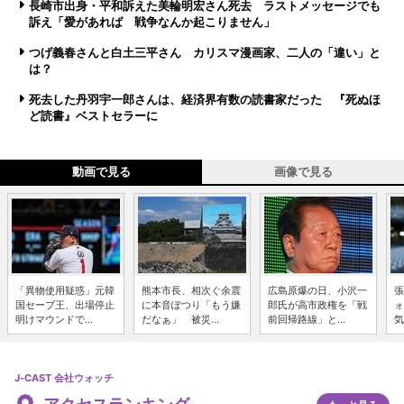
長崎市出身・平和訴えた美輪明宏さん死去 ラストメッセージでも
訴え「愛があれば 戦争なんか起こりません」
つげ義春さんと白土三平さん カリスマ漫画家、二人の「違い」と
は？
死去した丹羽宇一郎さんは、経済界有数の読書家だった 『死ぬほ
ど読書』ベストセラーに
動画で見る
画像で見る
「異物使用疑惑」元韓
熊本市長、相次ぐ余震
広島原爆の日、小沢一
張
国セーブ王、出場停止
に本音ぽつり「もう嫌
郎氏が高市政権を「戦
ォ
明けマウンドで...
だなぁ」 被災...
前回帰路線」と...
気
J-CAST 会社ウォッチ