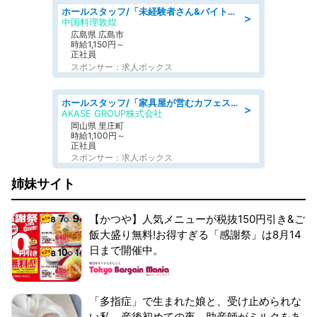
ホールスタッフ/「未経験者さん&バイトデビューも大歓迎」残業ほぼなし×1日3時間〜勤務OK!フォロー体制も充実/広島県/広島市南区
＞
中国料理敦煌
広島県 広島市
時給1,150円～
正社員
スポンサー：求人ボックス
ホールスタッフ/「家具屋が営むカフェスタッフ!」週2日～OK!嬉しいまかない付き/岡山県/浅口郡里庄町
＞
AKASE GROUP株式会社
岡山県 里庄町
時給1,100円～
正社員
スポンサー：求人ボックス
姉妹サイト
【かつや】人気メニューが税抜150円引き&ご
飯大盛り無料!お得すぎる「感謝祭」は8月14
日まで開催中。
「多指症」で生まれた娘と、受け止められな
い私。産後初めての夜、助産師がミルクをあ