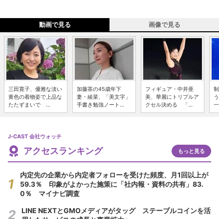
動画で見る
画像で見る
三田寛子、優雅な淡い
加藤茶の45歳年下
フィギュア・中井亜
制
黄色の着物姿で上品な
妻・綾菜、「美文字」
美、華麗にトリプルア
う
たたずまいで ...
手書き勉強ノート...
クセル決める 「...
一
J-CAST 会社ウォッチ
アクセスランキング
もっと見る
内定先の企業から内定者フォローを受けた頻度、月1回以上が
59.3％ 印象がよかった施策に「社内報・資料の共有」83.
0％ マイナビ調査
LINE NEXTとGMOメディアがタッグ ステーブルコインを活