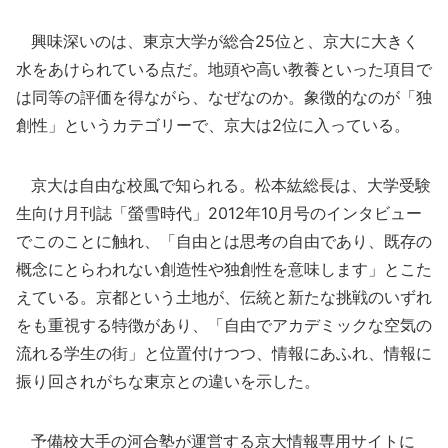
興味深いのは、東京大学が総合25位と、京大に大きく
水をあけられている点だ。地頭や高い教養といった項目で
は同等の評価を得ながら、なぜなのか。象徴的なのが「独
創性」というカテゴリーで、京大は2位に入っている。
京大は自由な校風で知られる。松本紘総長は、大学受験
生向け月刊誌「螢雪時代」2012年10月号のインタビュー
でこのことに触れ、「自由とは思考の自由であり、既存の
概念にとらわれない創造性や独創性を意味します」とこた
えている。京都という土地が、伝統と新たな挑戦のいずれ
をも重視する特徴があり、「自由でアカデミックな空気の
流れる学生の街」と位置付けつつ、情報にあふれ、情報に
振り回されがちな東京との違いを示した。
予備校大手の河合塾が運営する京大情報専用サイトに