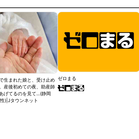
ゼロまる
で生まれた娘と、受け止め
。産後初めての夜、助産師
げてるのを見て...(静岡
性)|Jタウンネット