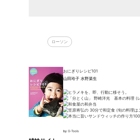
ローソン
おにぎりレシピ101
山田玲子 水野菜生
by
G-Tools