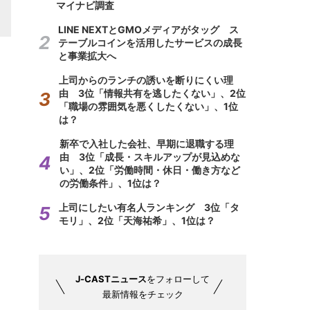
マイナビ調査
LINE NEXTとGMOメディアがタッグ ス
テーブルコインを活用したサービスの成長
と事業拡大へ
上司からのランチの誘いを断りにくい理
由 3位「情報共有を逃したくない」、2位
「職場の雰囲気を悪くしたくない」、1位
は？
新卒で入社した会社、早期に退職する理
由 3位「成長・スキルアップが見込めな
い」、2位「労働時間・休日・働き方など
の労働条件」、1位は？
上司にしたい有名人ランキング 3位「タ
モリ」、2位「天海祐希」、1位は？
J-CASTニュース
をフォローして
最新情報をチェック