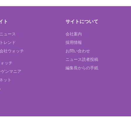
イト
サイトについて
Tニュース
会社案内
Tトレンド
採用情報
ST会社ウォッチ
お問い合わせ
ニュース読者投稿
ウォッチ
編集長からの手紙
ーゲンマニア
ネット
る