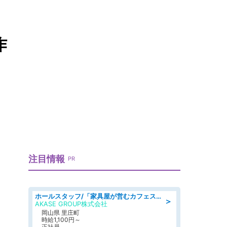
作
注目情報
PR
ホールスタッフ/「家具屋が営むカフェスタッフ!」週2日～OK!嬉しいまかない付き/岡山県/浅口郡里庄町
＞
AKASE GROUP株式会社
岡山県 里庄町
時給1,100円～
正社員