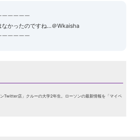
ーーーーーー
かったのですね…＠Wkaisha
ーーーーーー
Twitter店」クルーの大学2年生。ローソンの最新情報を「マイペ