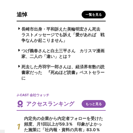
追悼
一覧を見る
長崎市出身・平和訴えた美輪明宏さん死去
ラストメッセージでも訴え「愛があれば 戦
争なんか起こりません」
つげ義春さんと白土三平さん カリスマ漫画
家、二人の「違い」とは？
死去した丹羽宇一郎さんは、経済界有数の読
書家だった 『死ぬほど読書』ベストセラー
に
J-CAST 会社ウォッチ
アクセスランキング
もっと見る
内定先の企業から内定者フォローを受けた
頻度、月1回以上が59.3％ 印象がよかっ
た施策に「社内報・資料の共有」83.0％