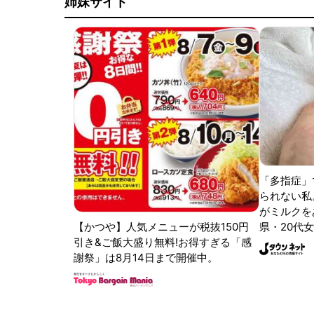
姉妹サイト
「多指症」
られない私
がミルクをあ
【かつや】人気メニューが税抜150円
県・20代女
引き&ご飯大盛り無料!お得すぎる「感
謝祭」は8月14日まで開催中。