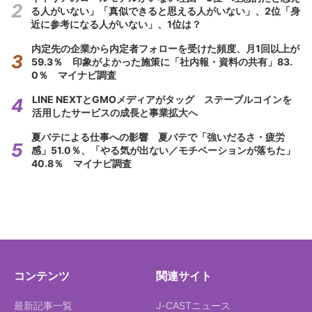
る人がいない」「真似できると思える人がいない」、2位「身
近に参考になる人がいない」、1位は？
内定先の企業から内定者フォローを受けた頻度、月1回以上が
59.3％ 印象がよかった施策に「社内報・資料の共有」83.
0％ マイナビ調査
LINE NEXTとGMOメディアがタッグ ステーブルコインを
活用したサービスの成長と事業拡大へ
夏バテによる仕事への影響 夏バテで「強いだるさ・疲労
感」51.0％、「やる気が出ない／モチベーションが落ちた」
40.8％ マイナビ調査
コンテンツ
関連サイト
最新記事一覧
J-CASTニュース