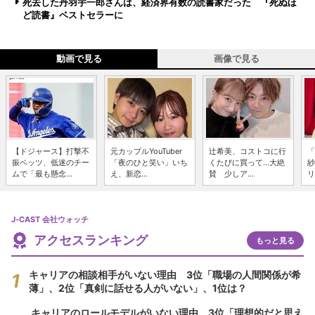
死去した丹羽宇一郎さんは、経済界有数の読書家だった 『死ぬほ
ど読書』ベストセラーに
動画で見る
画像で見る
【ドジャース】打撃不
元カップルYouTuber
辻希美、コストコに行
「
振ベッツ、低迷のチー
「夜のひと笑い」いち
くたびに買って...大絶
紗
ムで「最も懸念...
え、新恋...
賛 少しア...
リ
J-CAST 会社ウォッチ
アクセスランキング
もっと見る
キャリアの相談相手がいない理由 3位「職場の人間関係が希
薄」、2位「真剣に話せる人がいない」、1位は？
キャリアのロールモデルがいない理由 3位「理想的だと思え