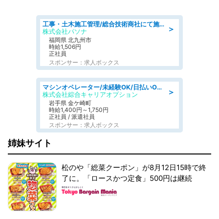
工事・土木施工管理/総合技術商社にて施工管理のお仕事/即日勤務可/車通勤可/工事・土木施工管理/生産・品質管理
＞
株式会社パソナ
福岡県 北九州市
時給1,506円
正社員
スポンサー：求人ボックス
マシンオペレーター/未経験OK/日払いOK/寮完備/交替制/20・30・40代活躍中
＞
株式会社綜合キャリアオプション
岩手県 金ケ崎町
時給1,400円～1,750円
正社員 / 派遣社員
スポンサー：求人ボックス
姉妹サイト
松のや「総菜クーポン」が8月12日15時で終
了に。「ロースかつ定食」500円は継続