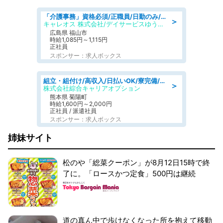
「介護事務」資格必須/正職員/日勤のみ/デイサービス
＞
キャレオス 株式会社/デイサービスゆうゆう南本庄
広島県 福山市
時給1,085円～1,115円
正社員
スポンサー：求人ボックス
組立・組付け/高収入/日払いOK/寮完備/交替制/20・30・40代活躍中
＞
株式会社綜合キャリアオプション
熊本県 菊陽町
時給1,600円～2,000円
正社員 / 派遣社員
スポンサー：求人ボックス
姉妹サイト
松のや「総菜クーポン」が8月12日15時で終
了に。「ロースかつ定食」500円は継続
道の真ん中で歩けなくなった所を抱えて移動