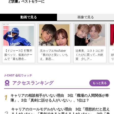
ど読書』ベストセラーに
動画で見る
画像で見る
【ドジャース】打撃不
元カップルYouTuber
辻希美、コストコに行
「
振ベッツ、低迷のチー
「夜のひと笑い」いち
くたびに買って...大絶
紗
ムで「最も懸念...
え、新恋...
賛 少しア...
リ
J-CAST 会社ウォッチ
アクセスランキング
もっと見る
キャリアの相談相手がいない理由 3位「職場の人間関係が希
薄」、2位「真剣に話せる人がいない」、1位は？
キャリアのロールモデルがいない理由 3位「理想的だと思え
る人がいない」「真似できると思える人がいない」、2位「身