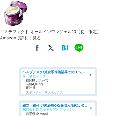
エステファクト オールインワンジェル10【初回限定】
Amazonで詳しく見る
ヘルプデスク/外資系保険業界でのITヘルプデスク業務/駅近/即日勤務可/ヘルプデスク
＞
株式会社パソナ
福岡県 北九州市
時給4,167円
正社員
スポンサー：求人ボックス
組立・組付け/未経験OK/高収入/日払いOK/交替制/20・30・40代活躍中
＞
株式会社綜合キャリアオプション
岩手県 金ケ崎町