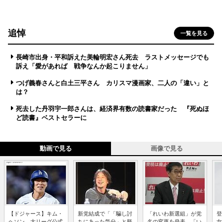
追悼
一覧を見る
長崎市出身・平和訴えた美輪明宏さん死去 ラストメッセージでも
訴え「愛があれば 戦争なんか起こりません」
つげ義春さんと白土三平さん カリスマ漫画家、二人の「違い」と
は？
死去した丹羽宇一郎さんは、経済界有数の読書家だった 『死ぬほ
ど読書』ベストセラーに
動画で見る
画像で見る
【ドジャース】キム・
新党結成で「「騙し討
「れいわ新選組」が党
登
ヘソン、大リーグ公式
ちにあった気分」と怒
名の変更を発表、「い
女