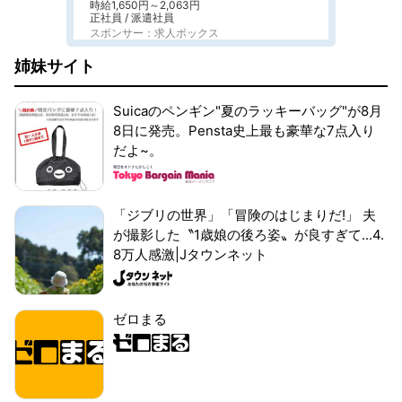
時給1,650円～2,063円
正社員 / 派遣社員
スポンサー：求人ボックス
姉妹サイト
Suicaのペンギン"夏のラッキーバッグ"が8月
8日に発売。Pensta史上最も豪華な7点入り
だよ~。
「ジブリの世界」「冒険のはじまりだ!」 夫
が撮影した〝1歳娘の後ろ姿〟が良すぎて...4.
8万人感激|Jタウンネット
ゼロまる