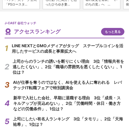
「PSロースタ...
ったひろゆき妻...
のちの党」へ ...
発
J-CAST 会社ウォッチ
アクセスランキング
もっと見る
LINE NEXTとGMOメディアがタッグ ステーブルコインを活
用したサービスの成長と事業拡大へ
上司からのランチの誘いを断りにくい理由 3位「情報共有を
逃したくない」、2位「職場の雰囲気を悪くしたくない」、1
位は？
AIが仕事を奪うのではなく、AIを使える人に奪われる レバ
テックIT転職フェアで特別講演会
新卒で入社した会社、早期に退職する理由 3位「成長・ス
キルアップが見込めない」、2位「労働時間・休日・働き方
などの労働条件」、1位は？
上司にしたい有名人ランキング 3位「タモリ」、2位「天海
祐希」、1位は？