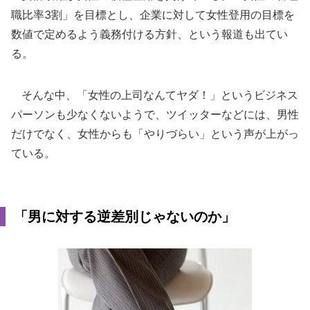
職比率3割」を目標とし、企業に対して女性登用の目標を
数値で定めるよう義務付ける方針、という報道も出てい
る。
そんな中、「女性の上司なんてヤダ！」というビジネス
パーソンも少なくないようで、ツイッターなどには、男性
だけでなく、女性からも「やりづらい」という声が上がっ
ている。
「男に対する逆差別じゃないのか」