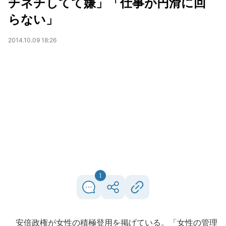
チネチしてて嫌」「仕事が円滑に回
らない」
2014.10.09 18:26
1
安倍政権が女性の積極登用を掲げている。「女性の管理