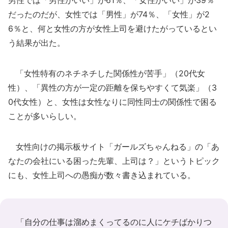
男性では「男性がいい」が61％、「女性がいい」が39％
だったのだが、女性では「男性」が74％、「女性」が2
6％と、何と女性の方が女性上司を避けたがっているとい
う結果が出た。
「女性特有のネチネチした関係性が苦手」（20代女
性）、「異性の方が一定の距離を保ちやすくて気楽」（3
0代女性）と、女性は女性なりに同性同士の関係性で困る
ことが多いらしい。
女性向けの掲示板サイト「ガールズちゃんねる」の「あ
なたの会社にいる困った先輩、上司は？」というトピック
にも、女性上司への愚痴が数々書き込まれている。
「自分の仕事は溜めまくってるのに人にケチばかりつ