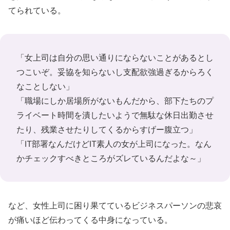
てられている。
「女上司は自分の思い通りにならないことがあるとし
つこいぞ。妥協を知らないし支配欲強過ぎるからろく
なことしない」
「職場にしか居場所がないもんだから、部下たちのプ
ライベート時間を潰したいようで無駄な休日出勤させ
たり、残業させたりしてくるからすげー腹立つ」
「IT部署なんだけどIT素人の女が上司になった。なん
かチェックすべきところがズレているんだよな～」
など、女性上司に困り果てているビジネスパーソンの悲哀
が痛いほど伝わってくる中身になっている。