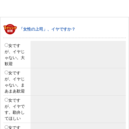
「女性の上司」、イヤですか？
女です
が、イヤじ
ゃない。大
歓迎
女です
が、イヤじ
ゃない。ま
あまあ歓迎
女です
が、イヤで
す。勘弁し
てほしい
女です