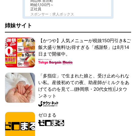
岡山県 里庄町
時給1,100円～
正社員
スポンサー：求人ボックス
姉妹サイト
【かつや】人気メニューが税抜150円引き&ご
飯大盛り無料!お得すぎる「感謝祭」は8月14
日まで開催中。
「多指症」で生まれた娘と、受け止められな
い私。産後初めての夜、助産師がミルクをあ
げてるのを見て...(静岡県・20代女性)|Jタウ
ンネット
ゼロまる