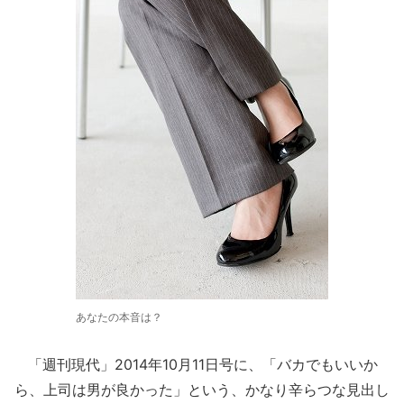
あなたの本音は？
「週刊現代」2014年10月11日号に、「バカでもいいか
ら、上司は男が良かった」という、かなり辛らつな見出し