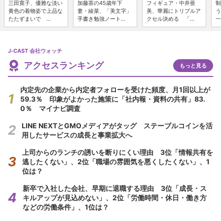
三田寛子、優雅な淡い
加藤茶の45歳年下
フィギュア・中井亜
制
黄色の着物姿で上品な
妻・綾菜、「美文字」
美、華麗にトリプルア
う
たたずまいで ...
手書き勉強ノート...
クセル決める 「...
一
J-CAST 会社ウォッチ
アクセスランキング
もっと見る
内定先の企業から内定者フォローを受けた頻度、月1回以上が
59.3％ 印象がよかった施策に「社内報・資料の共有」83.
0％ マイナビ調査
LINE NEXTとGMOメディアがタッグ ステーブルコインを活
用したサービスの成長と事業拡大へ
上司からのランチの誘いを断りにくい理由 3位「情報共有を
逃したくない」、2位「職場の雰囲気を悪くしたくない」、1
位は？
新卒で入社した会社、早期に退職する理由 3位「成長・ス
キルアップが見込めない」、2位「労働時間・休日・働き方
などの労働条件」、1位は？