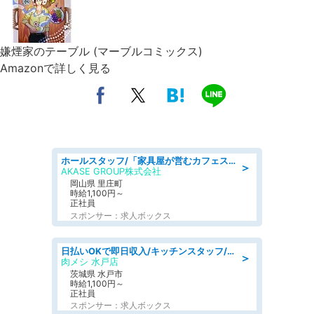
嫌煙家のテーブル (マーブルコミックス)
Amazonで詳しく見る
ホールスタッフ/「家具屋が営むカフェスタッフ!」週2日～OK!嬉しいまかない付き/岡山県/浅口郡里庄町
＞
AKASE GROUP株式会社
岡山県 里庄町
時給1,100円～
正社員
スポンサー：求人ボックス
日払いOKで即日収入/キッチンスタッフ/「原付免許必須」デリバリー業務など、自己成長可能な幅広い仕事に挑戦!髪型自由&ピアス・ネイルOK/茨城県/水戸市
＞
肉メシ 水戸店
茨城県 水戸市
時給1,100円～
正社員
スポンサー：求人ボックス