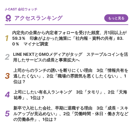
J-CAST 会社ウォッチ
アクセスランキング
もっと見る
内定先の企業から内定者フォローを受けた頻度、月1回以上が
59.3％ 印象がよかった施策に「社内報・資料の共有」83.
0％ マイナビ調査
LINE NEXTとGMOメディアがタッグ ステーブルコインを活
用したサービスの成長と事業拡大へ
上司からのランチの誘いを断りにくい理由 3位「情報共有を
逃したくない」、2位「職場の雰囲気を悪くしたくない」、1
位は？
上司にしたい有名人ランキング 3位「タモリ」、2位「天海
祐希」、1位は？
新卒で入社した会社、早期に退職する理由 3位「成長・スキ
ルアップが見込めない」、2位「労働時間・休日・働き方など
の労働条件」、1位は？