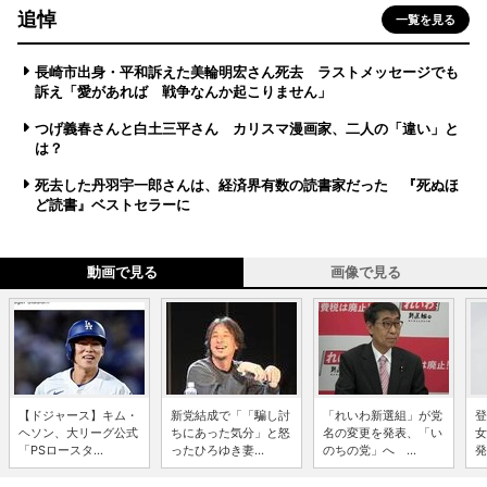
追悼
一覧を見る
長崎市出身・平和訴えた美輪明宏さん死去 ラストメッセージでも
訴え「愛があれば 戦争なんか起こりません」
つげ義春さんと白土三平さん カリスマ漫画家、二人の「違い」と
は？
死去した丹羽宇一郎さんは、経済界有数の読書家だった 『死ぬほ
ど読書』ベストセラーに
動画で見る
画像で見る
【ドジャース】キム・
新党結成で「「騙し討
「れいわ新選組」が党
登
ヘソン、大リーグ公式
ちにあった気分」と怒
名の変更を発表、「い
女
「PSロースタ...
ったひろゆき妻...
のちの党」へ ...
発