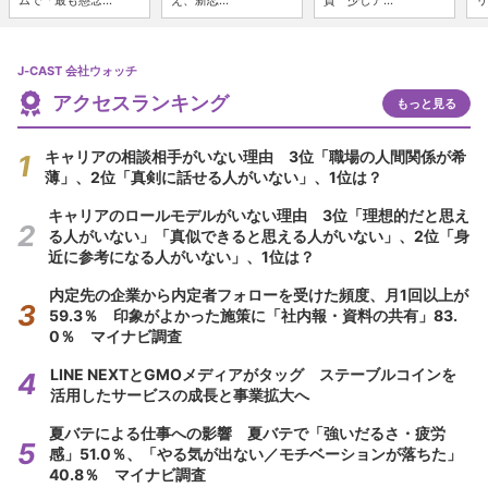
ムで「最も懸念...
え、新恋...
賛 少しア...
リ
J-CAST 会社ウォッチ
アクセスランキング
もっと見る
キャリアの相談相手がいない理由 3位「職場の人間関係が希
薄」、2位「真剣に話せる人がいない」、1位は？
キャリアのロールモデルがいない理由 3位「理想的だと思え
る人がいない」「真似できると思える人がいない」、2位「身
近に参考になる人がいない」、1位は？
内定先の企業から内定者フォローを受けた頻度、月1回以上が
59.3％ 印象がよかった施策に「社内報・資料の共有」83.
0％ マイナビ調査
LINE NEXTとGMOメディアがタッグ ステーブルコインを
活用したサービスの成長と事業拡大へ
夏バテによる仕事への影響 夏バテで「強いだるさ・疲労
感」51.0％、「やる気が出ない／モチベーションが落ちた」
40.8％ マイナビ調査