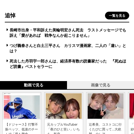
追悼
一覧を見る
長崎市出身・平和訴えた美輪明宏さん死去 ラストメッセージでも
訴え「愛があれば 戦争なんか起こりません」
つげ義春さんと白土三平さん カリスマ漫画家、二人の「違い」と
は？
死去した丹羽宇一郎さんは、経済界有数の読書家だった 『死ぬほ
ど読書』ベストセラーに
動画で見る
画像で見る
【ドジャース】打撃不
元カップルYouTuber
辻希美、コストコに行
「
振ベッツ、低迷のチー
「夜のひと笑い」いち
くたびに買って...大絶
紗