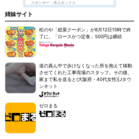
スポンサー：求人ボックス
姉妹サイト
松のや「総菜クーポン」が8月12日15時で終
了に。「ロースかつ定食」500円は継続
道の真ん中で歩けなくなった所を抱えて移動
させてくれた工事現場のスタッフ。その後、
家まで私を送ると(大阪府・40代女性)|Jタウ
ンネット
ゼロまる