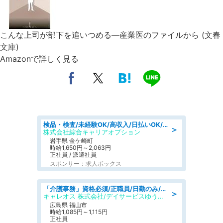
こんな上司が部下を追いつめる―産業医のファイルから (文春
文庫)
Amazonで詳しく見る
検品・検査/未経験OK/高収入/日払いOK/交替制/20・30・40代活躍中
＞
株式会社綜合キャリアオプション
岩手県 金ケ崎町
時給1,650円～2,063円
正社員 / 派遣社員
スポンサー：求人ボックス
「介護事務」資格必須/正職員/日勤のみ/デイサービス
＞
キャレオス 株式会社/デイサービスゆうゆう南本庄
広島県 福山市
時給1,085円～1,115円
正社員