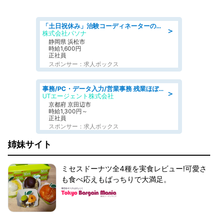
「土日祝休み」治験コーディネーターのお仕事/未経験OK
＞
株式会社パソナ
静岡県 浜松市
時給1,600円
正社員
スポンサー：求人ボックス
事務/PC・データ入力/営業事務 残業ほぼなし 建設機械レンタル会社で未経験から一般事務
＞
UTエージェント株式会社
京都府 京田辺市
時給1,300円～
正社員
スポンサー：求人ボックス
姉妹サイト
ミセスドーナツ全4種を実食レビュー!可愛さ
も食べ応えもばっちりで大満足。