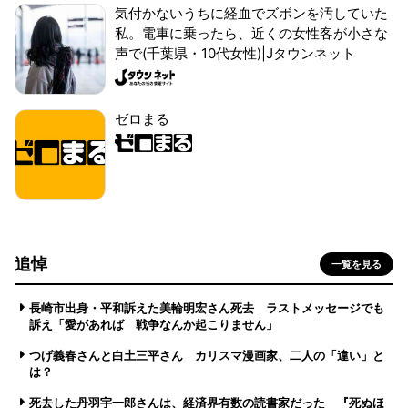
気付かないうちに経血でズボンを汚していた
私。電車に乗ったら、近くの女性客が小さな
声で(千葉県・10代女性)|Jタウンネット
ゼロまる
追悼
一覧を見る
長崎市出身・平和訴えた美輪明宏さん死去 ラストメッセージでも
訴え「愛があれば 戦争なんか起こりません」
つげ義春さんと白土三平さん カリスマ漫画家、二人の「違い」と
は？
死去した丹羽宇一郎さんは、経済界有数の読書家だった 『死ぬほ