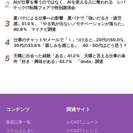
AIが仕事を奪うのではなく、AIを使える人に奪われる レバ
テックIT転職フェアで特別講演会
夏バテによる仕事への影響 夏バテで「強いだるさ・疲労
感」51.0％、「やる気が出ない／モチベーションが落ちた」
40.8％ マイナビ調査
仕事のチャットやメールで「！」つけると...20代の50.0%、
30代の33.8％「親しみを感じる」 40・50代はどう思う？
天職に出会った経験「ある」41.2％ 天職と言える仕事の条
件「好き・興味がある」43.7％ 「doda」調査
コンテンツ
関連サイト
最新記事一覧
J-CASTニュース
コラムざんまい
J-CASTトレンド