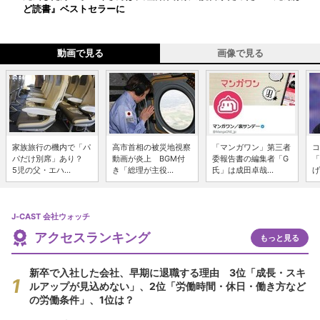
ど読書』ベストセラーに
動画で見る
画像で見る
家族旅行の機内で「パ
高市首相の被災地視察
「マンガワン」第三者
コ
パだけ別席」あり？
動画が炎上 BGM付
委報告書の編集者「G
「
5児の父・エハ...
き「総理が主役...
氏」は成田卓哉...
げ
J-CAST 会社ウォッチ
アクセスランキング
もっと見る
新卒で入社した会社、早期に退職する理由 3位「成長・スキ
ルアップが見込めない」、2位「労働時間・休日・働き方など
の労働条件」、1位は？