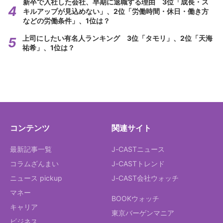
新卒で入社した会社、早期に退職する理由 3位「成長・ス
キルアップが見込めない」、2位「労働時間・休日・働き方
などの労働条件」、1位は？
上司にしたい有名人ランキング 3位「タモリ」、2位「天海
祐希」、1位は？
コンテンツ
関連サイト
最新記事一覧
J-CASTニュース
コラムざんまい
J-CASTトレンド
ニュース pickup
J-CAST会社ウォッチ
マネー
BOOKウォッチ
キャリア
東京バーゲンマニア
ビジネス