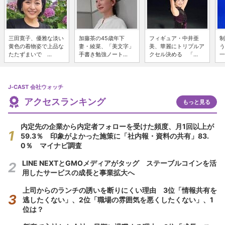
三田寛子、優雅な淡い
加藤茶の45歳年下
フィギュア・中井亜
制
黄色の着物姿で上品な
妻・綾菜、「美文字」
美、華麗にトリプルア
う
たたずまいで ...
手書き勉強ノート...
クセル決める 「...
一
J-CAST 会社ウォッチ
アクセスランキング
もっと見る
内定先の企業から内定者フォローを受けた頻度、月1回以上が
59.3％ 印象がよかった施策に「社内報・資料の共有」83.
0％ マイナビ調査
LINE NEXTとGMOメディアがタッグ ステーブルコインを活
用したサービスの成長と事業拡大へ
上司からのランチの誘いを断りにくい理由 3位「情報共有を
逃したくない」、2位「職場の雰囲気を悪くしたくない」、1
位は？