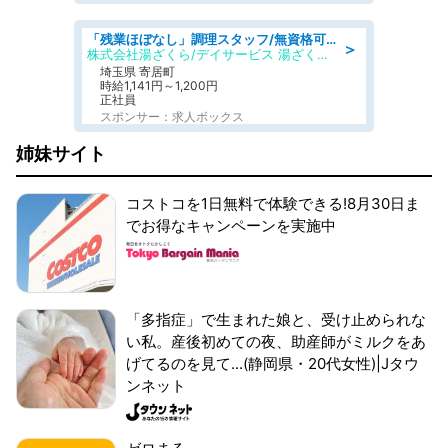
「残業ほぼなし」調理スタッフ/無資格可/正職員/日勤のみ/デイサービス/社会保障完備
＞
株式会社湯ざくら/デイサービス 湯ざくらケアリゾート
埼玉県 寄居町
時給1,141円～1,200円
正社員
スポンサー：求人ボックス
姉妹サイト
コストコを1日無料で体験できる!8月30日ま
でお得なキャンペーンを実施中
「多指症」で生まれた娘と、受け止められな
い私。産後初めての夜、助産師がミルクをあ
げてるのを見て...(静岡県・20代女性)|Jタウ
ンネット