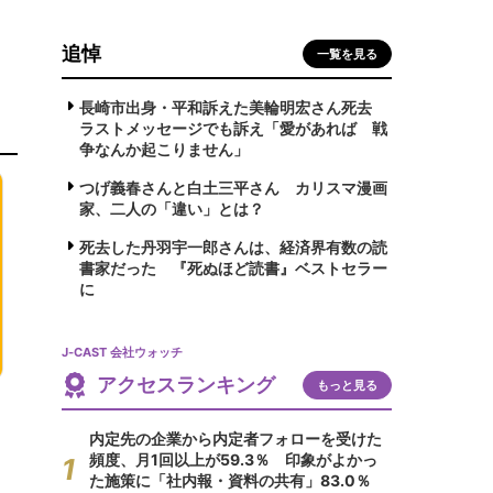
追悼
一覧を見る
長崎市出身・平和訴えた美輪明宏さん死去
ラストメッセージでも訴え「愛があれば 戦
争なんか起こりません」
つげ義春さんと白土三平さん カリスマ漫画
家、二人の「違い」とは？
死去した丹羽宇一郎さんは、経済界有数の読
書家だった 『死ぬほど読書』ベストセラー
に
J-CAST 会社ウォッチ
アクセスランキング
もっと見る
内定先の企業から内定者フォローを受けた
頻度、月1回以上が59.3％ 印象がよかっ
た施策に「社内報・資料の共有」83.0％