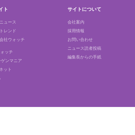
イト
サイトについて
Tニュース
会社案内
Tトレンド
採用情報
ST会社ウォッチ
お問い合わせ
ニュース読者投稿
ウォッチ
編集長からの手紙
ーゲンマニア
ネット
る