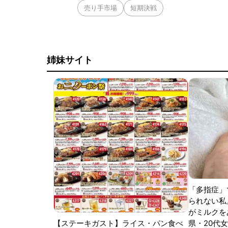
売り手市場
短期決戦
姉妹サイト
「多指症」
られない私
がミルクをあ
【ステーキガスト】ライス・パン食べ
県・20代女