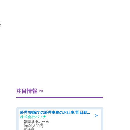
禁
注目情報
PR
経理/病院での経理事務のお仕事/即日勤務可/車通勤可/経理/一般事務
＞
株式会社パソナ
福岡県 北九州市
時給1,380円
正社員