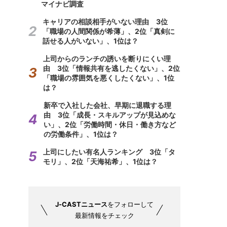
マイナビ調査
キャリアの相談相手がいない理由 3位
「職場の人間関係が希薄」、2位「真剣に
話せる人がいない」、1位は？
上司からのランチの誘いを断りにくい理
由 3位「情報共有を逃したくない」、2位
「職場の雰囲気を悪くしたくない」、1位
は？
新卒で入社した会社、早期に退職する理
由 3位「成長・スキルアップが見込めな
い」、2位「労働時間・休日・働き方など
の労働条件」、1位は？
上司にしたい有名人ランキング 3位「タ
モリ」、2位「天海祐希」、1位は？
J-CASTニュース
をフォローして
最新情報をチェック