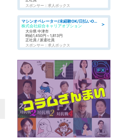
スポンサー：求人ボックス
マシンオペレーター/未経験OK/日払いOK/寮費無料/交替制/20・30・40代活躍中
＞
株式会社綜合キャリアオプション
大分県 中津市
時給1,450円～1,813円
正社員 / 派遣社員
スポンサー：求人ボックス