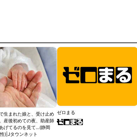
ゼロまる
で生まれた娘と、受け止め
。産後初めての夜、助産師
げてるのを見て...(静岡
性)|Jタウンネット