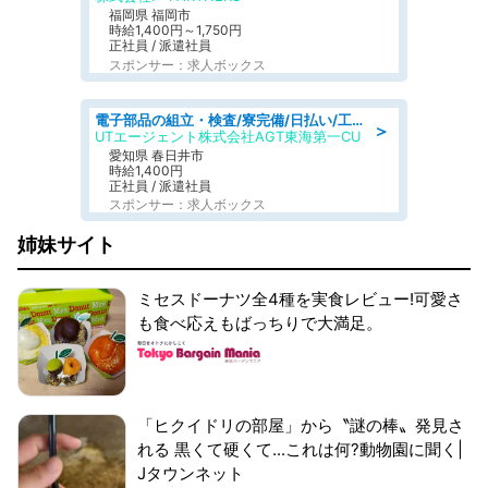
福岡県 福岡市
時給1,400円～1,750円
正社員 / 派遣社員
スポンサー：求人ボックス
電子部品の組立・検査/寮完備/日払い/工場・製造
＞
UTエージェント株式会社AGT東海第一CU
愛知県 春日井市
時給1,400円
正社員 / 派遣社員
スポンサー：求人ボックス
姉妹サイト
ミセスドーナツ全4種を実食レビュー!可愛さ
も食べ応えもばっちりで大満足。
「ヒクイドリの部屋」から〝謎の棒〟発見さ
れる 黒くて硬くて...これは何?動物園に聞く|
Jタウンネット