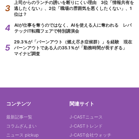
上司からのランチの誘いを断りにくい理由 3位「情報共有を
逃したくない」、2位「職場の雰囲気を悪くしたくない」、1
位は？
AIが仕事を奪うのではなく、AIを使える人に奪われる レバ
テックIT転職フェアで特別講演会
29.3％が「バーンアウト（燃え尽き症候群）」を経験 現在
バーンアウトである人の35.1％が「勤務時間が長すぎる」
マイナビ調査
コンテンツ
関連サイト
最新記事一覧
J-CASTニュース
コラムざんまい
J-CASTトレンド
ニュース pickup
J-CAST会社ウォッチ