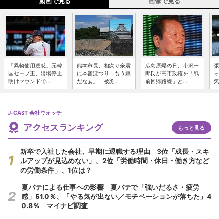
動画で見る
画像で見る
「異物使用疑惑」元韓
熊本市長、相次ぐ余震
広島原爆の日、小沢一
張
国セーブ王、出場停止
に本音ぽつり「もう嫌
郎氏が高市政権を「戦
ォ
明けマウンドで...
だなぁ」 被災...
前回帰路線」と...
気
J-CAST 会社ウォッチ
アクセスランキング
もっと見る
新卒で入社した会社、早期に退職する理由 3位「成長・スキ
ルアップが見込めない」、2位「労働時間・休日・働き方など
の労働条件」、1位は？
夏バテによる仕事への影響 夏バテで「強いだるさ・疲労
感」51.0％、「やる気が出ない／モチベーションが落ちた」4
0.8％ マイナビ調査