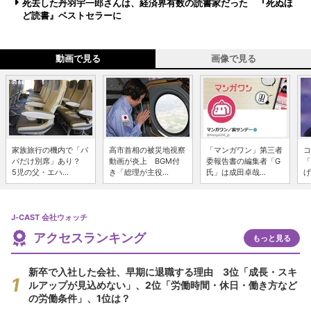
死去した丹羽宇一郎さんは、経済界有数の読書家だった 『死ぬほ
ど読書』ベストセラーに
動画で見る
画像で見る
家族旅行の機内で「パ
高市首相の被災地視察
「マンガワン」第三者
コ
パだけ別席」あり？
動画が炎上 BGM付
委報告書の編集者「G
「
5児の父・エハ...
き「総理が主役...
氏」は成田卓哉...
げ
J-CAST 会社ウォッチ
アクセスランキング
もっと見る
新卒で入社した会社、早期に退職する理由 3位「成長・スキ
ルアップが見込めない」、2位「労働時間・休日・働き方など
の労働条件」、1位は？