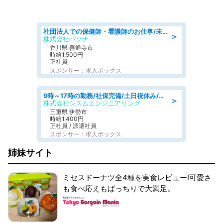
社団法人での保健師・看護師のお仕事/未経験OK/要資格:普通免許、保健師、正看護師
＞
株式会社パソナ
香川県 善通寺市
時給1,500円
正社員
スポンサー：求人ボックス
9時～17時の勤務/社保完備/土日祝休み/人物重視の選考/マイカー通勤OK
＞
株式会社シスムエンジニアリング
三重県 伊勢市
時給1,400円
正社員 / 派遣社員
スポンサー：求人ボックス
姉妹サイト
ミセスドーナツ全4種を実食レビュー!可愛さ
も食べ応えもばっちりで大満足。