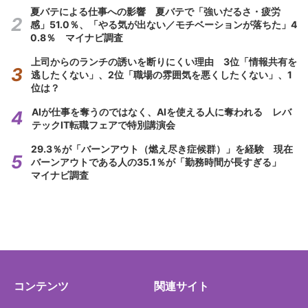
夏バテによる仕事への影響 夏バテで「強いだるさ・疲労
感」51.0％、「やる気が出ない／モチベーションが落ちた」4
0.8％ マイナビ調査
上司からのランチの誘いを断りにくい理由 3位「情報共有を
逃したくない」、2位「職場の雰囲気を悪くしたくない」、1
位は？
AIが仕事を奪うのではなく、AIを使える人に奪われる レバ
テックIT転職フェアで特別講演会
29.3％が「バーンアウト（燃え尽き症候群）」を経験 現在
バーンアウトである人の35.1％が「勤務時間が長すぎる」
マイナビ調査
コンテンツ
関連サイト