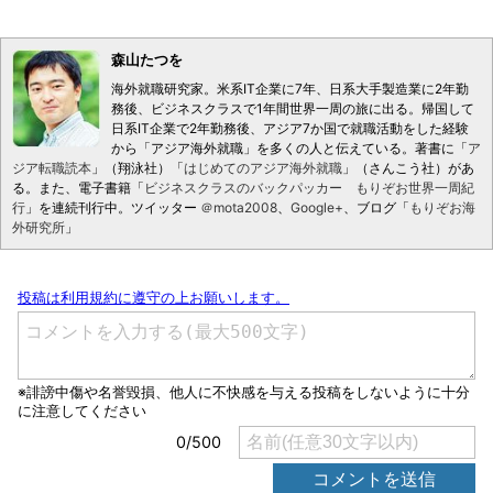
森山たつを
海外就職研究家。米系IT企業に7年、日系大手製造業に2年勤
務後、ビジネスクラスで1年間世界一周の旅に出る。帰国して
日系IT企業で2年勤務後、アジア7か国で就職活動をした経験
から「アジア海外就職」を多くの人と伝えている。著書に「
ア
ジア転職読本
」（翔泳社）「
はじめてのアジア海外就職
」（さんこう社）があ
る。また、電子書籍「
ビジネスクラスのバックパッカー もりぞお世界一周紀
行
」を連続刊行中。ツイッター
＠mota2008
、
Google+
、ブログ「
もりぞお海
外研究所
」