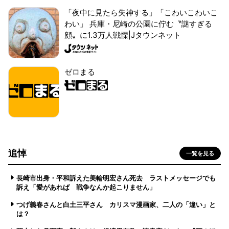
「夜中に見たら失神する」「こわいこわいこ
わい」 兵庫・尼崎の公園に佇む〝謎すぎる
顔〟に1.3万人戦慄|Jタウンネット
ゼロまる
追悼
一覧を見る
長崎市出身・平和訴えた美輪明宏さん死去 ラストメッセージでも
訴え「愛があれば 戦争なんか起こりません」
つげ義春さんと白土三平さん カリスマ漫画家、二人の「違い」と
は？