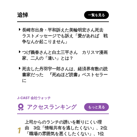
追悼
一覧を見る
長崎市出身・平和訴えた美輪明宏さん死去
ラストメッセージでも訴え「愛があれば 戦
争なんか起こりません」
つげ義春さんと白土三平さん カリスマ漫画
家、二人の「違い」とは？
死去した丹羽宇一郎さんは、経済界有数の読
書家だった 『死ぬほど読書』ベストセラー
に
J-CAST 会社ウォッチ
アクセスランキング
もっと見る
上司からのランチの誘いを断りにくい理
由 3位「情報共有を逃したくない」、2位
「職場の雰囲気を悪くしたくない」、1位