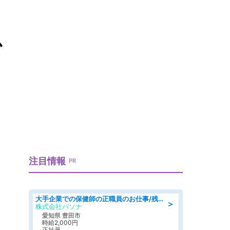
か
注目情報
PR
大手企業での保健師の正職員のお仕事/残業なし/要資格:保健師
＞
株式会社パソナ
愛知県 豊田市
時給2,000円
正社員