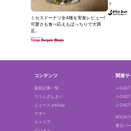
ト
ミセスドーナツ全4種を実食レビュー!
可愛さも食べ応えもばっちりで大満
足。
コンテンツ
関連サ
最新記事一覧
J-CAS
コラムざんまい
J-CAS
ニュース pickup
J-CA
マネー
BOOK
キャリア
東京バ
ビジネス