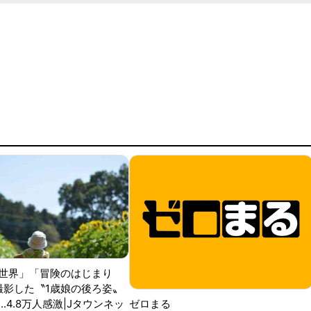
世界」「冒険のはじまり
が撮影した〝1歳娘の後ろ姿〟
ゼロまる
..4.8万人感激|Jタウンネッ