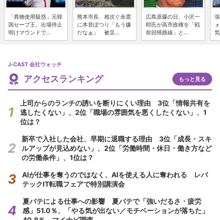
「異物使用疑惑」元韓
熊本市長、相次ぐ余震
広島原爆の日、小沢一
張
国セーブ王、出場停止
に本音ぽつり「もう嫌
郎氏が高市政権を「戦
ォ
明けマウンドで...
だなぁ」 被災...
前回帰路線」と...
気
J-CAST 会社ウォッチ
アクセスランキング
もっと見る
上司からのランチの誘いを断りにくい理由 3位「情報共有を
逃したくない」、2位「職場の雰囲気を悪くしたくない」、1
位は？
新卒で入社した会社、早期に退職する理由 3位「成長・スキ
ルアップが見込めない」、2位「労働時間・休日・働き方など
の労働条件」、1位は？
AIが仕事を奪うのではなく、AIを使える人に奪われる レバ
テックIT転職フェアで特別講演会
夏バテによる仕事への影響 夏バテで「強いだるさ・疲労
感」51.0％、「やる気が出ない／モチベーションが落ちた」
40.8％ マイナビ調査