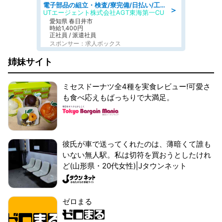
電子部品の組立・検査/寮完備/日払い/工場・製造
＞
UTエージェント株式会社AGT東海第一CU
愛知県 春日井市
時給1,400円
正社員 / 派遣社員
スポンサー：求人ボックス
姉妹サイト
ミセスドーナツ全4種を実食レビュー!可愛さ
も食べ応えもばっちりで大満足。
彼氏が車で送ってくれたのは、薄暗くて誰も
いない無人駅。私は切符を買おうとしたけれ
ど(山形県・20代女性)|Jタウンネット
ゼロまる