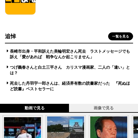
追悼
一覧を見る
長崎市出身・平和訴えた美輪明宏さん死去 ラストメッセージでも
訴え「愛があれば 戦争なんか起こりません」
つげ義春さんと白土三平さん カリスマ漫画家、二人の「違い」と
は？
死去した丹羽宇一郎さんは、経済界有数の読書家だった 『死ぬほ
ど読書』ベストセラーに
動画で見る
画像で見る