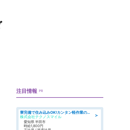
ダ
注目情報
PR
寮完備で住み込みOK!カンタン軽作業のお仕事 denso aichi
＞
株式会社テクノスマイル
愛知県 半田市
時給1,800円
正社員 / 派遣社員