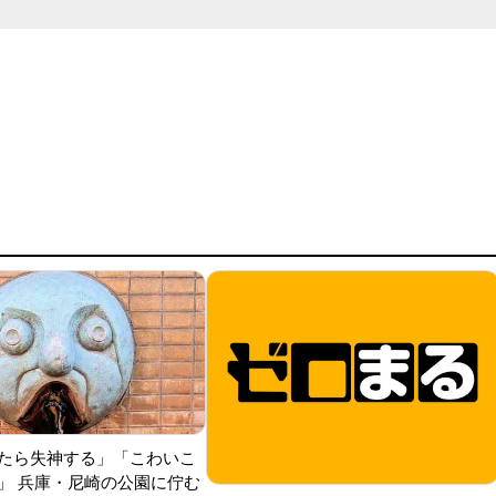
たら失神する」「こわいこ
」 兵庫・尼崎の公園に佇む