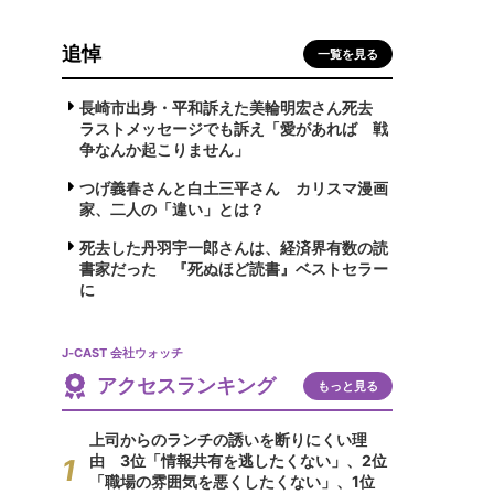
追悼
一覧を見る
長崎市出身・平和訴えた美輪明宏さん死去
ラストメッセージでも訴え「愛があれば 戦
争なんか起こりません」
つげ義春さんと白土三平さん カリスマ漫画
家、二人の「違い」とは？
死去した丹羽宇一郎さんは、経済界有数の読
書家だった 『死ぬほど読書』ベストセラー
に
J-CAST 会社ウォッチ
アクセスランキング
もっと見る
上司からのランチの誘いを断りにくい理
由 3位「情報共有を逃したくない」、2位
「職場の雰囲気を悪くしたくない」、1位