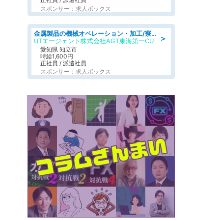
スポンサー：求人ボックス
金属製品の機械オペレーション・加工/寮完備/日払い/工場・製造
＞
UTエージェント株式会社AGT東海第一CU
愛知県 知立市
時給1,600円
正社員 / 派遣社員
スポンサー：求人ボックス