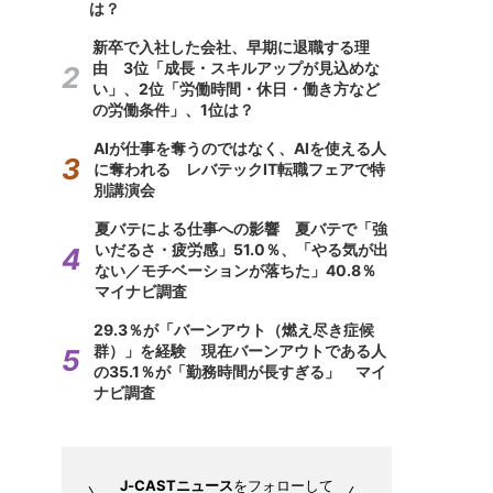
は？
新卒で入社した会社、早期に退職する理
由 3位「成長・スキルアップが見込めな
い」、2位「労働時間・休日・働き方など
の労働条件」、1位は？
AIが仕事を奪うのではなく、AIを使える人
に奪われる レバテックIT転職フェアで特
別講演会
夏バテによる仕事への影響 夏バテで「強
いだるさ・疲労感」51.0％、「やる気が出
ない／モチベーションが落ちた」40.8％
マイナビ調査
29.3％が「バーンアウト（燃え尽き症候
群）」を経験 現在バーンアウトである人
の35.1％が「勤務時間が長すぎる」 マイ
ナビ調査
J-CASTニュース
をフォローして