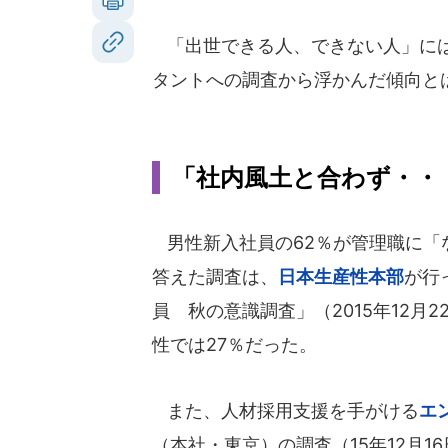
「出世できる人、できない人」には
タントへの調査から浮かんだ傾向と
「社内風土と合わず・・
男性新入社員の62％が管理職に「
答えた調査は、
日本生産性本部
が行
員 秋の意識調査」（2015年12月
性では27％だった。
また、人材採用支援を手がける
エ
（本社・東京）の調査（15年12月1