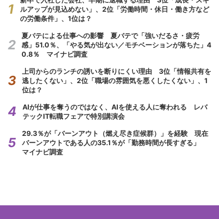
ルアップが見込めない」、2位「労働時間・休日・働き方など
の労働条件」、1位は？
夏バテによる仕事への影響 夏バテで「強いだるさ・疲労
感」51.0％、「やる気が出ない／モチベーションが落ちた」4
0.8％ マイナビ調査
上司からのランチの誘いを断りにくい理由 3位「情報共有を
逃したくない」、2位「職場の雰囲気を悪くしたくない」、1
位は？
AIが仕事を奪うのではなく、AIを使える人に奪われる レバ
テックIT転職フェアで特別講演会
29.3％が「バーンアウト（燃え尽き症候群）」を経験 現在
バーンアウトである人の35.1％が「勤務時間が長すぎる」
マイナビ調査