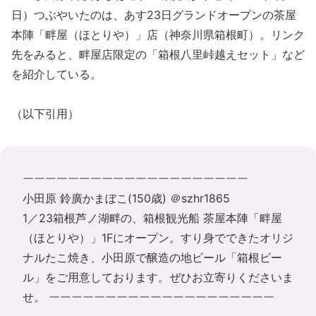
日）つぶやいたのは、あす23日グランドオープンの茶屋
本陣「畔屋（ほとりや）」店（神奈川県箱根町）。リンク
先をみると、畔屋店限定の「箱根八里峠越えセット」など
を紹介している。
（以下引用）
ーーーーーーーーーーーーーーーーーーーー
小田原 鈴廣かまぼこ(150歳) ＠szhr1865
1／23箱根芦ノ湖畔の、箱根観光船 茶屋本陣「畔屋
（ほとりや）」
1Fにオープン
。すり身でできたオリジ
ナルたこ焼き、小田原で醸造の地ビール「箱根ビー
ル」をご用意しております。ぜひお立寄りくださいま
せ。
ーーーーーーーーーーーーーーーーーーーー