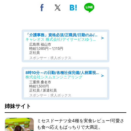
「介護事務」資格必須/正職員/日勤のみ/デイサービス
＞
キャレオス 株式会社/デイサービスゆうゆう南本庄
広島県 福山市
時給1,085円～1,115円
正社員
スポンサー：求人ボックス
8時10分～の日勤/各種社保完備/人柄重視のため未経験OK/検査補助&事務補助/～50代前半活躍中
＞
株式会社シスムエンジニアリング
三重県 桑名市
時給1,500円
正社員 / 派遣社員
スポンサー：求人ボックス
姉妹サイト
ミセスドーナツ全4種を実食レビュー!可愛さ
も食べ応えもばっちりで大満足。