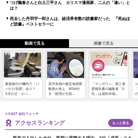
つげ義春さんと白土三平さん カリスマ漫画家、二人の「違い」と
は？
死去した丹羽宇一郎さんは、経済界有数の読書家だった 『死ぬほ
ど読書』ベストセラーに
動画で見る
画像で見る
家族旅行の機内で「パ
高市首相の被災地視察
「マンガワン」第三者
コ
パだけ別席」あり？
動画が炎上 BGM付
委報告書の編集者「G
「
5児の父・エハ...
き「総理が主役...
氏」は成田卓哉...
げ
J-CAST 会社ウォッチ
アクセスランキング
もっと見る
新卒で入社した会社、早期に退職する理由 3位「成長・スキ