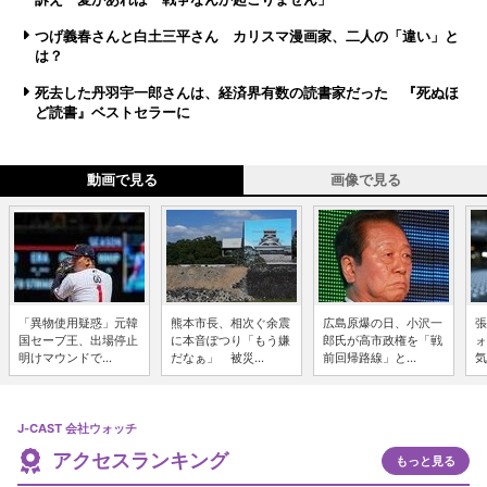
つげ義春さんと白土三平さん カリスマ漫画家、二人の「違い」と
は？
死去した丹羽宇一郎さんは、経済界有数の読書家だった 『死ぬほ
ど読書』ベストセラーに
動画で見る
画像で見る
「異物使用疑惑」元韓
熊本市長、相次ぐ余震
広島原爆の日、小沢一
張
国セーブ王、出場停止
に本音ぽつり「もう嫌
郎氏が高市政権を「戦
ォ
明けマウンドで...
だなぁ」 被災...
前回帰路線」と...
気
J-CAST 会社ウォッチ
アクセスランキング
もっと見る