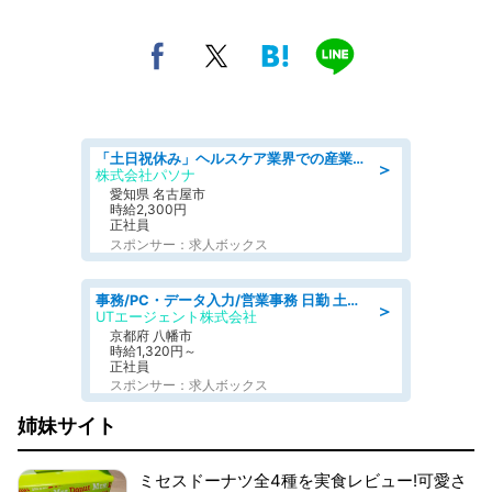
「土日祝休み」ヘルスケア業界での産業保健師業務/看護師/高時給/未経験OK/要資格:正看護師
＞
株式会社パソナ
愛知県 名古屋市
時給2,300円
正社員
スポンサー：求人ボックス
事務/PC・データ入力/営業事務 日勤 土日祝休み オフィス家具の会社で一般事務
＞
UTエージェント株式会社
京都府 八幡市
時給1,320円～
正社員
スポンサー：求人ボックス
姉妹サイト
ミセスドーナツ全4種を実食レビュー!可愛さ