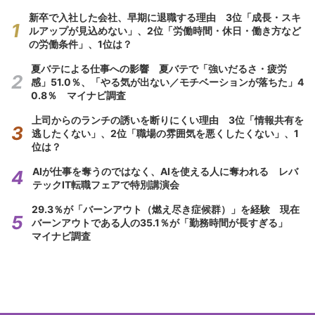
新卒で入社した会社、早期に退職する理由 3位「成長・スキ
ルアップが見込めない」、2位「労働時間・休日・働き方など
の労働条件」、1位は？
夏バテによる仕事への影響 夏バテで「強いだるさ・疲労
感」51.0％、「やる気が出ない／モチベーションが落ちた」4
0.8％ マイナビ調査
上司からのランチの誘いを断りにくい理由 3位「情報共有を
逃したくない」、2位「職場の雰囲気を悪くしたくない」、1
位は？
AIが仕事を奪うのではなく、AIを使える人に奪われる レバ
テックIT転職フェアで特別講演会
29.3％が「バーンアウト（燃え尽き症候群）」を経験 現在
バーンアウトである人の35.1％が「勤務時間が長すぎる」
マイナビ調査