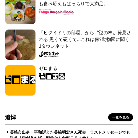
も食べ応えもばっちりで大満足。
「ヒクイドリの部屋」から〝謎の棒〟発見さ
れる 黒くて硬くて...これは何?動物園に聞く|
Jタウンネット
ゼロまる
追悼
一覧を見る
長崎市出身・平和訴えた美輪明宏さん死去 ラストメッセージでも
訴え「愛があれば 戦争なんか起こりません」