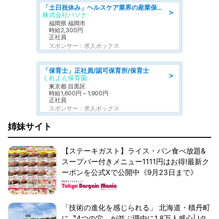
「土日祝休み」ヘルスケア業界の産業保健師/高時給/未経験OK/要資格:保健師、正看護師
＞
株式会社パソナ
福岡県 福岡市
時給2,300円
正社員
スポンサー：求人ボックス
「保育士」正社員/認可保育所/保育士
＞
くれよん保育園
東京都 目黒区
時給1,600円～1,900円
正社員
スポンサー：求人ボックス
姉妹サイト
【ステーキガスト】ライス・パン食べ放題&
スープバー付きメニュー1111円はお得!最新ク
ーポンを公式Xで公開中《9月23日まで》
「技術の進化を感じられる」 北海道・積丹町
に〝4つの穴〟が並ぶ理由に1.8万人感心|Jタ