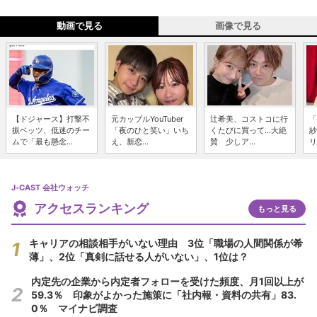
動画で見る
画像で見る
【ドジャース】打撃不
元カップルYouTuber
辻希美、コストコに行
「
振ベッツ、低迷のチー
「夜のひと笑い」いち
くたびに買って...大絶
紗
ムで「最も懸念...
え、新恋...
賛 少しア...
リ
J-CAST 会社ウォッチ
アクセスランキング
もっと見る
キャリアの相談相手がいない理由 3位「職場の人間関係が希
薄」、2位「真剣に話せる人がいない」、1位は？
内定先の企業から内定者フォローを受けた頻度、月1回以上が
59.3％ 印象がよかった施策に「社内報・資料の共有」83.
0％ マイナビ調査