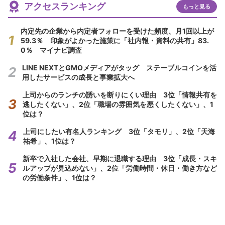
アクセスランキング
もっと見る
内定先の企業から内定者フォローを受けた頻度、月1回以上が
59.3％ 印象がよかった施策に「社内報・資料の共有」83.
0％ マイナビ調査
LINE NEXTとGMOメディアがタッグ ステーブルコインを活
用したサービスの成長と事業拡大へ
上司からのランチの誘いを断りにくい理由 3位「情報共有を
逃したくない」、2位「職場の雰囲気を悪くしたくない」、1
位は？
上司にしたい有名人ランキング 3位「タモリ」、2位「天海
祐希」、1位は？
新卒で入社した会社、早期に退職する理由 3位「成長・スキ
ルアップが見込めない」、2位「労働時間・休日・働き方など
の労働条件」、1位は？