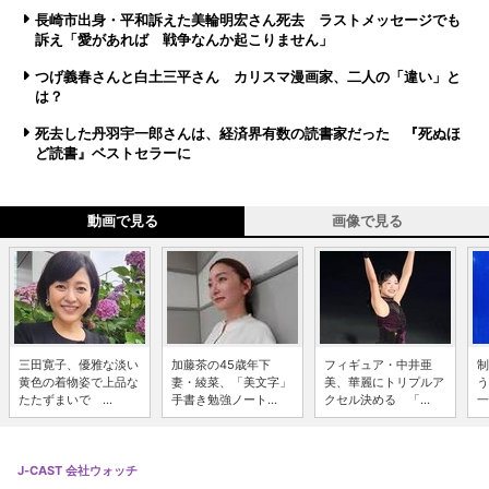
長崎市出身・平和訴えた美輪明宏さん死去 ラストメッセージでも
訴え「愛があれば 戦争なんか起こりません」
つげ義春さんと白土三平さん カリスマ漫画家、二人の「違い」と
は？
死去した丹羽宇一郎さんは、経済界有数の読書家だった 『死ぬほ
ど読書』ベストセラーに
動画で見る
画像で見る
三田寛子、優雅な淡い
加藤茶の45歳年下
フィギュア・中井亜
制
黄色の着物姿で上品な
妻・綾菜、「美文字」
美、華麗にトリプルア
う
たたずまいで ...
手書き勉強ノート...
クセル決める 「...
一
J-CAST 会社ウォッチ