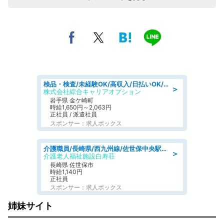
検品・検査/未経験OK/高収入/日払いOK/交替制/20・30・40代活躍中
＞
株式会社綜合キャリアオプション
岩手県 金ケ崎町
時給1,650円～2,063円
正社員 / 派遣社員
スポンサー：求人ボックス
介護職員/長崎県/西九州線/佐世保中央駅佐世保市
＞
介護老人福祉施設白寿荘
長崎県 佐世保市
時給1,140円
正社員
スポンサー：求人ボックス
姉妹サイト