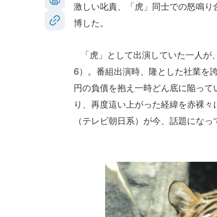
激しい叱責、「虎」同士での怒鳴り
博した。
「虎」として出演していた一人が、
6）。番組出演時、隆とした社業を誇
円の負債を抱え一時どん底に陥って
り、再度這い上がった経緯を赤裸々
（テレビ朝日系）が今、話題になっ