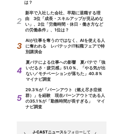
は？
新卒で入社した会社、早期に退職する理
由 3位「成長・スキルアップが見込めな
い」、2位「労働時間・休日・働き方など
の労働条件」、1位は？
AIが仕事を奪うのではなく、AIを使える人
に奪われる レバテックIT転職フェアで特
別講演会
夏バテによる仕事への影響 夏バテで「強
いだるさ・疲労感」51.0％、「やる気が出
ない／モチベーションが落ちた」40.8％
マイナビ調査
29.3％が「バーンアウト（燃え尽き症候
群）」を経験 現在バーンアウトである人
の35.1％が「勤務時間が長すぎる」 マイ
ナビ調査
J-CASTニュース
をフォローして