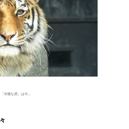
「冷徹な虎」は今…
々