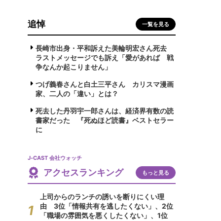
追悼
一覧を見る
長崎市出身・平和訴えた美輪明宏さん死去
ラストメッセージでも訴え「愛があれば 戦
争なんか起こりません」
つげ義春さんと白土三平さん カリスマ漫画
家、二人の「違い」とは？
死去した丹羽宇一郎さんは、経済界有数の読
書家だった 『死ぬほど読書』ベストセラー
に
J-CAST 会社ウォッチ
アクセスランキング
もっと見る
上司からのランチの誘いを断りにくい理
由 3位「情報共有を逃したくない」、2位
「職場の雰囲気を悪くしたくない」、1位