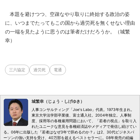
本題を避けつつ、空疎なやり取りに終始する政治の姿
に、いつまでたってもこの国から過労死を無くせない理由
の一端を見たように思うのは筆者だけだろうか。（城繁
幸）
三六協定
過労死
電通
城繁幸（じょう・しげゆき）
人事コンサルティング「Joe's Labo」代表。1973年生まれ。
東京大学法学部卒業後、富士通入社。2004年独立。人事制
度、採用等の各種雇用問題において、「若者の視点」を取り入
れたユニークな意見を各種経済誌やメディアで発信し続けてい
る。06年に出版した『若者はなぜ3年で辞めるのか？』は2、30代ビジネスパ
ーソンの強い支持を受け、40万部を超えるベストセラーに。08年発売の続編