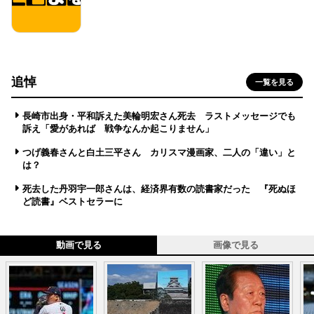
追悼
一覧を見る
長崎市出身・平和訴えた美輪明宏さん死去 ラストメッセージでも
訴え「愛があれば 戦争なんか起こりません」
つげ義春さんと白土三平さん カリスマ漫画家、二人の「違い」と
は？
死去した丹羽宇一郎さんは、経済界有数の読書家だった 『死ぬほ
ど読書』ベストセラーに
動画で見る
画像で見る