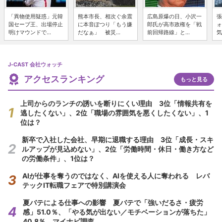
「異物使用疑惑」元韓
熊本市長、相次ぐ余震
広島原爆の日、小沢一
張
国セーブ王、出場停止
に本音ぽつり「もう嫌
郎氏が高市政権を「戦
ォ
明けマウンドで...
だなぁ」 被災...
前回帰路線」と...
気
J-CAST 会社ウォッチ
アクセスランキング
もっと見る
上司からのランチの誘いを断りにくい理由 3位「情報共有を
逃したくない」、2位「職場の雰囲気を悪くしたくない」、1
位は？
新卒で入社した会社、早期に退職する理由 3位「成長・スキ
ルアップが見込めない」、2位「労働時間・休日・働き方など
の労働条件」、1位は？
AIが仕事を奪うのではなく、AIを使える人に奪われる レバ
テックIT転職フェアで特別講演会
夏バテによる仕事への影響 夏バテで「強いだるさ・疲労
感」51.0％、「やる気が出ない／モチベーションが落ちた」
40.8％ マイナビ調査