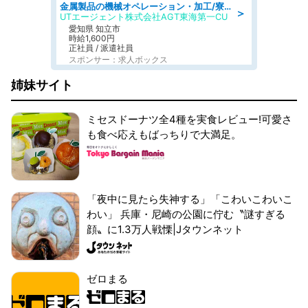
金属製品の機械オペレーション・加工/寮完備/日払い/工場・製造
＞
UTエージェント株式会社AGT東海第一CU
愛知県 知立市
時給1,600円
正社員 / 派遣社員
スポンサー：求人ボックス
姉妹サイト
ミセスドーナツ全4種を実食レビュー!可愛さ
も食べ応えもばっちりで大満足。
「夜中に見たら失神する」「こわいこわいこ
わい」 兵庫・尼崎の公園に佇む〝謎すぎる
顔〟に1.3万人戦慄|Jタウンネット
ゼロまる