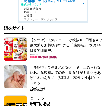
09月開始/「土日祝休み」グローバル企業での産業保健のお仕事/保健師/高時給/残業なし/服装自由
＞
株式会社パソナ
大阪府 大阪市
時給2,300円
正社員
スポンサー：求人ボックス
姉妹サイト
【かつや】人気メニューが税抜150円引き&ご
飯大盛り無料!お得すぎる「感謝祭」は8月14
日まで開催中。
「多指症」で生まれた娘と、受け止められな
い私。産後初めての夜、助産師がミルクをあ
げてるのを見て...(静岡県・20代女性)|Jタウ
ンネット
ゼロまる