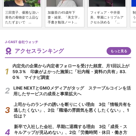
三田寛子、優雅な淡い
加藤茶の45歳年下
フィギュア・中井亜
制
黄色の着物姿で上品な
妻・綾菜、「美文字」
美、華麗にトリプルア
う
たたずまいで ...
手書き勉強ノート...
クセル決める 「...
一
J-CAST 会社ウォッチ
アクセスランキング
もっと見る
内定先の企業から内定者フォローを受けた頻度、月1回以上が
59.3％ 印象がよかった施策に「社内報・資料の共有」83.
0％ マイナビ調査
LINE NEXTとGMOメディアがタッグ ステーブルコインを活
用したサービスの成長と事業拡大へ
上司からのランチの誘いを断りにくい理由 3位「情報共有を
逃したくない」、2位「職場の雰囲気を悪くしたくない」、1
位は？
新卒で入社した会社、早期に退職する理由 3位「成長・ス
キルアップが見込めない」、2位「労働時間・休日・働き方