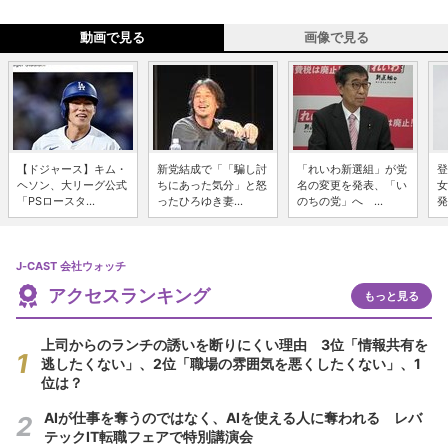
動画で見る
画像で見る
【ドジャース】キム・
新党結成で「「騙し討
「れいわ新選組」が党
登
ヘソン、大リーグ公式
ちにあった気分」と怒
名の変更を発表、「い
女
「PSロースタ...
ったひろゆき妻...
のちの党」へ ...
発
J-CAST 会社ウォッチ
アクセスランキング
もっと見る
上司からのランチの誘いを断りにくい理由 3位「情報共有を
逃したくない」、2位「職場の雰囲気を悪くしたくない」、1
位は？
AIが仕事を奪うのではなく、AIを使える人に奪われる レバ
テックIT転職フェアで特別講演会