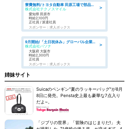
寮費無料/トヨタ自動車 田原工場で部品の組立製造/tutumi
＞
株式会社テクノスマイル
愛知県 田原市
時給2,100円
正社員 / 派遣社員
スポンサー：求人ボックス
9月開始/「土日祝休み」グローバル企業での産業保健のお仕事/保健師/高時給/残業なし/服装自由
＞
株式会社パソナ
大阪府 大阪市
時給2,300円
正社員
スポンサー：求人ボックス
姉妹サイト
Suicaのペンギン"夏のラッキーバッグ"が8月
8日に発売。Pensta史上最も豪華な7点入り
だよ~。
「ジブリの世界」「冒険のはじまりだ!」 夫
が撮影した〝1歳娘の後ろ姿〟が良すぎて...4.