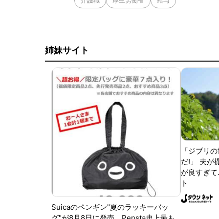
介護職
厚生労働省
給与
姉妹サイト
「ジブリの
だ!」 夫
が良すぎて.
ト
Suicaのペンギン"夏のラッキーバッ
グ"が8月8日に発売。Pensta史上最も