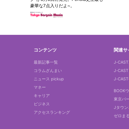
豪華な7点入りだよ~。
コンテンツ
関連サ
最新記事一覧
J-CAS
コラムざんまい
J-CAS
ニュース pickup
J-CA
マネー
BOOK
キャリア
東京バ
ビジネス
Jタウン
アクセスランキング
ゼロま