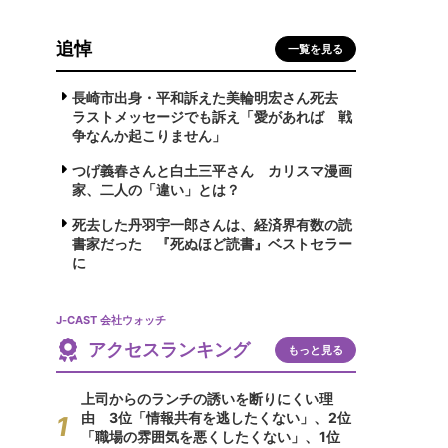
追悼
一覧を見る
長崎市出身・平和訴えた美輪明宏さん死去
ラストメッセージでも訴え「愛があれば 戦
争なんか起こりません」
つげ義春さんと白土三平さん カリスマ漫画
家、二人の「違い」とは？
死去した丹羽宇一郎さんは、経済界有数の読
書家だった 『死ぬほど読書』ベストセラー
に
J-CAST 会社ウォッチ
アクセスランキング
もっと見る
上司からのランチの誘いを断りにくい理
由 3位「情報共有を逃したくない」、2位
「職場の雰囲気を悪くしたくない」、1位