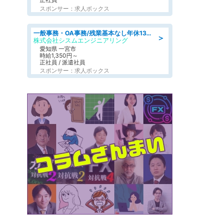
スポンサー：求人ボックス
一般事務・OA事務/残業基本なし年休130日社保完備の一般・調達事務
＞
株式会社シスムエンジニアリング
愛知県 一宮市
時給1,350円～
正社員 / 派遣社員
スポンサー：求人ボックス