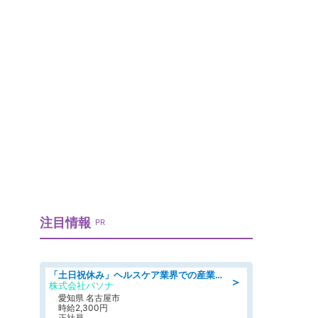
注目情報
PR
「土日祝休み」ヘルスケア業界での産業保健師業務/看護師/高時給/未経験OK/要資格:正看護師
＞
株式会社パソナ
愛知県 名古屋市
時給2,300円
正社員