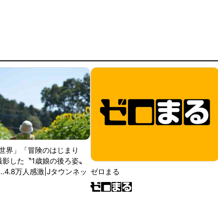
世界」「冒険のはじまり
が撮影した〝1歳娘の後ろ姿〟
ゼロまる
..4.8万人感激|Jタウンネッ