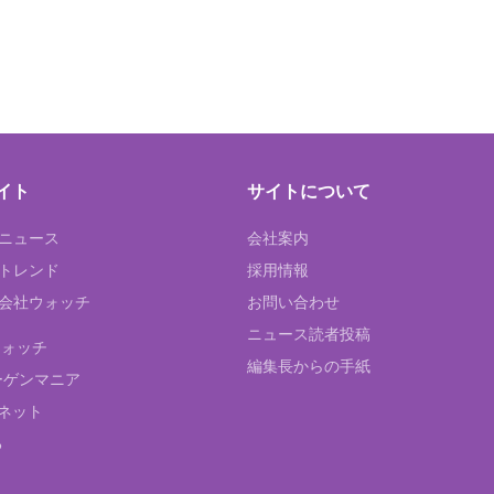
イト
サイトについて
Tニュース
会社案内
Tトレンド
採用情報
ST会社ウォッチ
お問い合わせ
ニュース読者投稿
ウォッチ
編集長からの手紙
ーゲンマニア
ネット
る