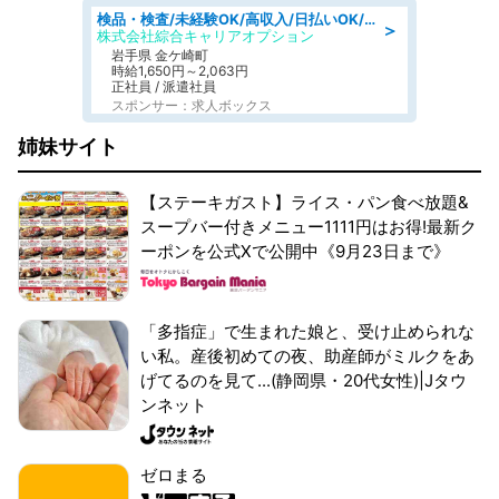
検品・検査/未経験OK/高収入/日払いOK/交替制/20・30・40代活躍中
＞
株式会社綜合キャリアオプション
岩手県 金ケ崎町
時給1,650円～2,063円
正社員 / 派遣社員
スポンサー：求人ボックス
姉妹サイト
【ステーキガスト】ライス・パン食べ放題&
スープバー付きメニュー1111円はお得!最新ク
ーポンを公式Xで公開中《9月23日まで》
「多指症」で生まれた娘と、受け止められな
い私。産後初めての夜、助産師がミルクをあ
げてるのを見て...(静岡県・20代女性)|Jタウ
ンネット
ゼロまる