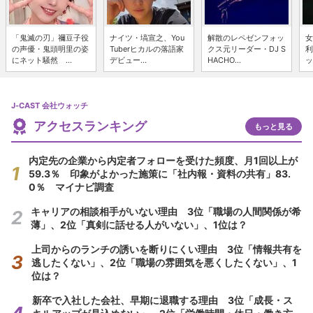
「鬼滅の刃」禰豆子役
ナイツ・塙宣之、You
解散のレペゼンフォッ
女
の声優・鬼頭明里の姿
Tuberヒカルの落語家
クス元リーダー・DJ S
利
にネット騒然 ...
デビュー...
HACHO...
ッ
J-CAST 会社ウォッチ
アクセスランキング
もっと見る
内定先の企業から内定者フォローを受けた頻度、月1回以上が
59.3％ 印象がよかった施策に「社内報・資料の共有」83.
0％ マイナビ調査
キャリアの相談相手がいない理由 3位「職場の人間関係が希
薄」、2位「真剣に話せる人がいない」、1位は？
上司からのランチの誘いを断りにくい理由 3位「情報共有を
逃したくない」、2位「職場の雰囲気を悪くしたくない」、1
位は？
新卒で入社した会社、早期に退職する理由 3位「成長・ス