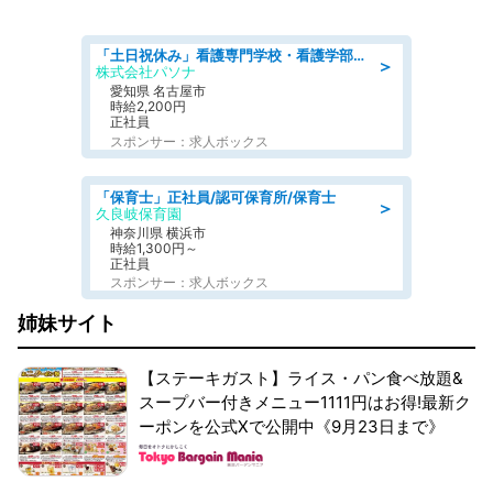
「土日祝休み」看護専門学校・看護学部での教員業務/高時給/要資格:保健師、正看護師
＞
株式会社パソナ
愛知県 名古屋市
時給2,200円
正社員
スポンサー：求人ボックス
「保育士」正社員/認可保育所/保育士
＞
久良岐保育園
神奈川県 横浜市
時給1,300円～
正社員
スポンサー：求人ボックス
姉妹サイト
【ステーキガスト】ライス・パン食べ放題&
スープバー付きメニュー1111円はお得!最新ク
ーポンを公式Xで公開中《9月23日まで》