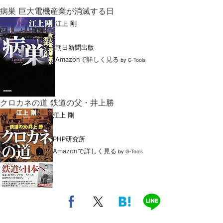
病巣 巨大電機産業が消滅する日
江上 剛
朝日新聞出版
Amazonで詳しく見る
by
G-Tools
クロカネの道 鉄道の父・井上勝
江上 剛
PHP研究所
Amazonで詳しく見る
by
G-Tools