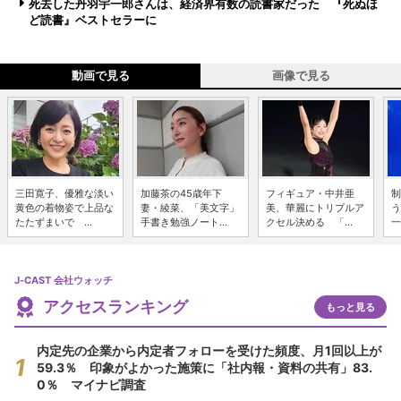
死去した丹羽宇一郎さんは、経済界有数の読書家だった 『死ぬほ
ど読書』ベストセラーに
動画で見る
画像で見る
三田寛子、優雅な淡い
加藤茶の45歳年下
フィギュア・中井亜
制
黄色の着物姿で上品な
妻・綾菜、「美文字」
美、華麗にトリプルア
う
たたずまいで ...
手書き勉強ノート...
クセル決める 「...
一
J-CAST 会社ウォッチ
アクセスランキング
もっと見る
内定先の企業から内定者フォローを受けた頻度、月1回以上が
59.3％ 印象がよかった施策に「社内報・資料の共有」83.
0％ マイナビ調査