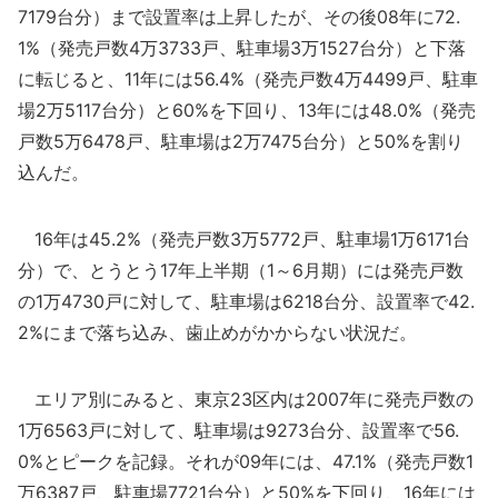
7179台分）まで設置率は上昇したが、その後08年に72.
1%（発売戸数4万3733戸、駐車場3万1527台分）と下落
に転じると、11年には56.4%（発売戸数4万4499戸、駐車
場2万5117台分）と60%を下回り、13年には48.0%（発売
戸数5万6478戸、駐車場は2万7475台分）と50%を割り
込んだ。
16年は45.2%（発売戸数3万5772戸、駐車場1万6171台
分）で、とうとう17年上半期（1～6月期）には発売戸数
の1万4730戸に対して、駐車場は6218台分、設置率で42.
2%にまで落ち込み、歯止めがかからない状況だ。
エリア別にみると、東京23区内は2007年に発売戸数の
1万6563戸に対して、駐車場は9273台分、設置率で56.
0%とピークを記録。それが09年には、47.1%（発売戸数1
万6387戸、駐車場7721台分）と50%を下回り、16年には