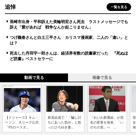
追悼
一覧を見る
長崎市出身・平和訴えた美輪明宏さん死去 ラストメッセージでも
訴え「愛があれば 戦争なんか起こりません」
つげ義春さんと白土三平さん カリスマ漫画家、二人の「違い」と
は？
死去した丹羽宇一郎さんは、経済界有数の読書家だった 『死ぬほ
ど読書』ベストセラーに
動画で見る
画像で見る
【ドジャース】キム・
新党結成で「「騙し討
「れいわ新選組」が党
登
ヘソン、大リーグ公式
ちにあった気分」と怒
名の変更を発表、「い
女
「PSロースタ...
ったひろゆき妻...
のちの党」へ ...
発