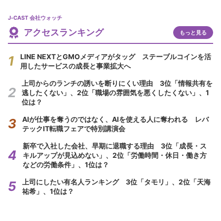
J-CAST 会社ウォッチ
アクセスランキング
もっと見る
LINE NEXTとGMOメディアがタッグ ステーブルコインを活
用したサービスの成長と事業拡大へ
上司からのランチの誘いを断りにくい理由 3位「情報共有を
逃したくない」、2位「職場の雰囲気を悪くしたくない」、1
位は？
AIが仕事を奪うのではなく、AIを使える人に奪われる レバ
テックIT転職フェアで特別講演会
新卒で入社した会社、早期に退職する理由 3位「成長・ス
キルアップが見込めない」、2位「労働時間・休日・働き方
などの労働条件」、1位は？
上司にしたい有名人ランキング 3位「タモリ」、2位「天海
祐希」、1位は？