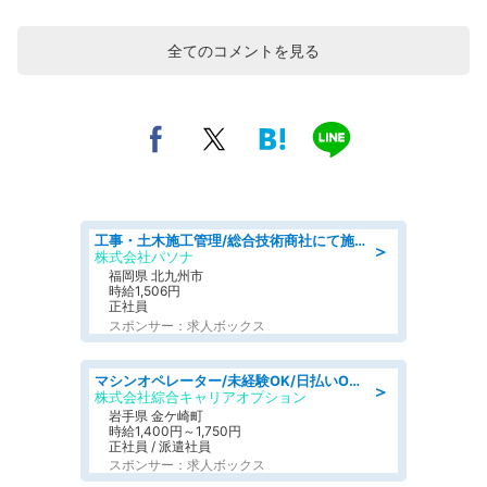
全てのコメントを見る
工事・土木施工管理/総合技術商社にて施工管理のお仕事/即日勤務可/車通勤可/工事・土木施工管理/生産・品質管理
＞
株式会社パソナ
福岡県 北九州市
時給1,506円
正社員
スポンサー：求人ボックス
マシンオペレーター/未経験OK/日払いOK/寮完備/交替制/20・30・40代活躍中
＞
株式会社綜合キャリアオプション
岩手県 金ケ崎町
時給1,400円～1,750円
正社員 / 派遣社員
スポンサー：求人ボックス