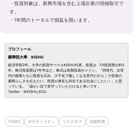
・投資対象は、新興市場を含む上場企業の現物取引で
す。
・1年間のトータルで損益を競います。
プロフィール
國學院大學 KISHU
経済学部3年。大学の投資サークルKISHU代表。投資は、FX投資歴が約3
年。株式投資歴は1年半ほど。株式は長期投資がメイン。「同世代、次世
代の後輩たちに投資を広め、少子化で厳しくなる世代だからこそ投資の
素晴らしさを伝えたい。投資が身近な存在である社会にしたい！」と思
っている。「温かい目で見守っていただけると幸いです」
Twitter：＠KISHU_KGU
FOMC
ボラティリティ
リスクオフ
自動売買