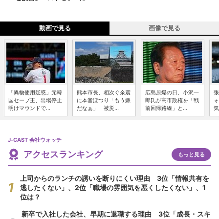
動画で見る
画像で見る
「異物使用疑惑」元韓
熊本市長、相次ぐ余震
広島原爆の日、小沢一
張
国セーブ王、出場停止
に本音ぽつり「もう嫌
郎氏が高市政権を「戦
ォ
明けマウンドで...
だなぁ」 被災...
前回帰路線」と...
気
J-CAST 会社ウォッチ
アクセスランキング
もっと見る
上司からのランチの誘いを断りにくい理由 3位「情報共有を
逃したくない」、2位「職場の雰囲気を悪くしたくない」、1
位は？
新卒で入社した会社、早期に退職する理由 3位「成長・スキ