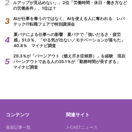
ルアップが見込めない」、2位「労働時間・休日・働き方など
の労働条件」、1位は？
AIが仕事を奪うのではなく、AIを使える人に奪われる レバ
テックIT転職フェアで特別講演会
夏バテによる仕事への影響 夏バテで「強いだるさ・疲労
感」51.0％、「やる気が出ない／モチベーションが落ちた」
40.8％ マイナビ調査
29.3％が「バーンアウト（燃え尽き症候群）」を経験 現在
バーンアウトである人の35.1％が「勤務時間が長すぎる」
マイナビ調査
コンテンツ
関連サイト
最新記事一覧
J-CASTニュース