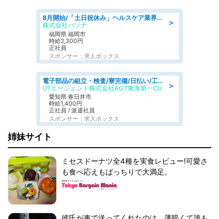
8月開始/「土日祝休み」ヘルスケア業界の産業保健師/高時給/未経験OK/要資格:保健師、正看護師
＞
株式会社パソナ
福岡県 福岡市
時給2,300円
正社員
スポンサー：求人ボックス
電子部品の組立・検査/寮完備/日払い/工場・製造
＞
UTエージェント株式会社AGT東海第一CU
愛知県 春日井市
時給1,400円
正社員 / 派遣社員
スポンサー：求人ボックス
姉妹サイト
ミセスドーナツ全4種を実食レビュー!可愛さ
も食べ応えもばっちりで大満足。
彼氏が車で送ってくれたのは、薄暗くて誰も