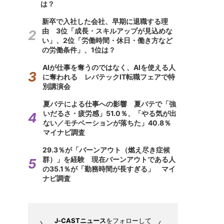
は？
新卒で入社した会社、早期に退職する理
由 3位「成長・スキルアップが見込めな
い」、2位「労働時間・休日・働き方など
の労働条件」、1位は？
AIが仕事を奪うのではなく、AIを使える人
に奪われる レバテックIT転職フェアで特
別講演会
夏バテによる仕事への影響 夏バテで「強
いだるさ・疲労感」51.0％、「やる気が出
ない／モチベーションが落ちた」40.8％
マイナビ調査
29.3％が「バーンアウト（燃え尽き症候
群）」を経験 現在バーンアウトである人
の35.1％が「勤務時間が長すぎる」 マイ
ナビ調査
J-CASTニュース
をフォローして