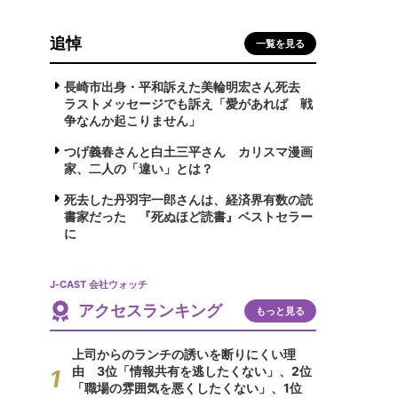
追悼
一覧を見る
長崎市出身・平和訴えた美輪明宏さん死去
ラストメッセージでも訴え「愛があれば 戦
争なんか起こりません」
つげ義春さんと白土三平さん カリスマ漫画
家、二人の「違い」とは？
死去した丹羽宇一郎さんは、経済界有数の読
書家だった 『死ぬほど読書』ベストセラー
に
J-CAST 会社ウォッチ
アクセスランキング
もっと見る
上司からのランチの誘いを断りにくい理
由 3位「情報共有を逃したくない」、2位
「職場の雰囲気を悪くしたくない」、1位