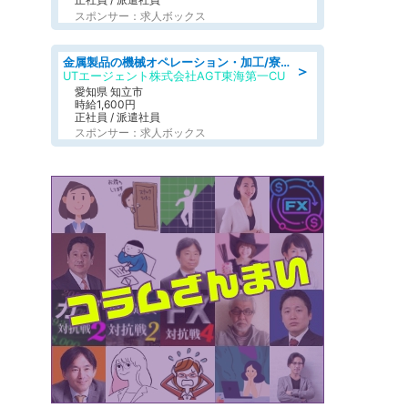
スポンサー：求人ボックス
金属製品の機械オペレーション・加工/寮完備/日払い/工場・製造
＞
UTエージェント株式会社AGT東海第一CU
愛知県 知立市
時給1,600円
正社員 / 派遣社員
スポンサー：求人ボックス