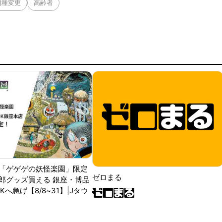
機種変更
高齢者
「ゲゲゲの妖怪楽園」限定
ゼロまる
郎グッズ買える 銀座・博品
RKへ急げ【8/8~31】|Jタウ