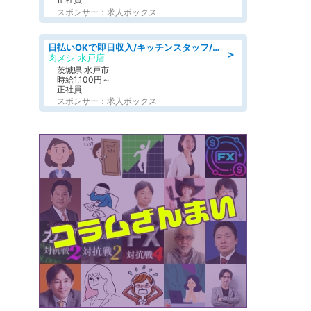
スポンサー：求人ボックス
日払いOKで即日収入/キッチンスタッフ/「原付免許必須」デリバリー業務など、自己成長可能な幅広い仕事に挑戦!髪型自由&ピアス・ネイルOK/茨城県/水戸市
＞
肉メシ 水戸店
茨城県 水戸市
時給1,100円～
正社員
スポンサー：求人ボックス