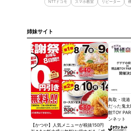
NTTドコモ
スマホ教室
リピーター
姉妹サイト
鳥取・境港
だった鬼太
館TOY PA
ンネット
【かつや】人気メニューが税抜150円