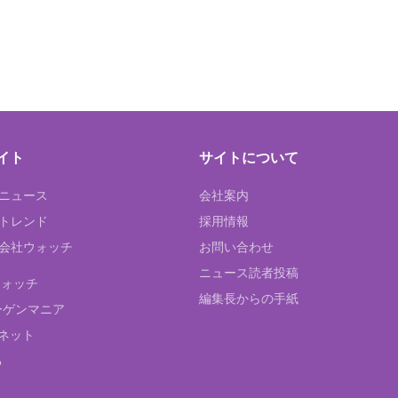
イト
サイトについて
Tニュース
会社案内
Tトレンド
採用情報
ST会社ウォッチ
お問い合わせ
ニュース読者投稿
ウォッチ
編集長からの手紙
ーゲンマニア
ネット
る