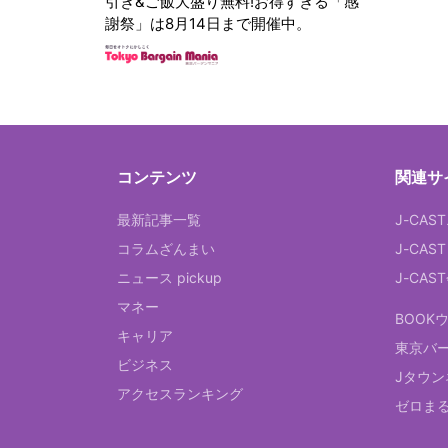
引き&ご飯大盛り無料!お得すぎる「感
謝祭」は8月14日まで開催中。
コンテンツ
関連サ
最新記事一覧
J-CAS
コラムざんまい
J-CAS
ニュース pickup
J-CA
マネー
BOOK
キャリア
東京バ
ビジネス
Jタウン
アクセスランキング
ゼロま