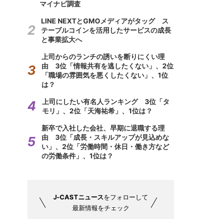
マイナビ調査
LINE NEXTとGMOメディアがタッグ ス
テーブルコインを活用したサービスの成長
と事業拡大へ
上司からのランチの誘いを断りにくい理
由 3位「情報共有を逃したくない」、2位
「職場の雰囲気を悪くしたくない」、1位
は？
上司にしたい有名人ランキング 3位「タ
モリ」、2位「天海祐希」、1位は？
新卒で入社した会社、早期に退職する理
由 3位「成長・スキルアップが見込めな
い」、2位「労働時間・休日・働き方など
の労働条件」、1位は？
J-CASTニュース
をフォローして
最新情報をチェック