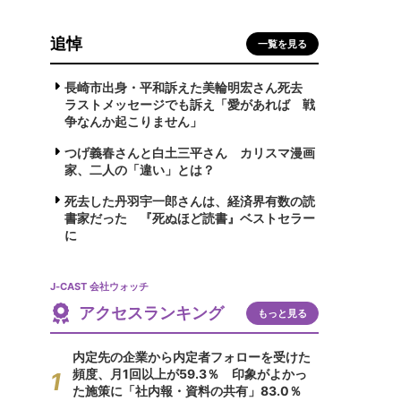
追悼
一覧を見る
長崎市出身・平和訴えた美輪明宏さん死去
ラストメッセージでも訴え「愛があれば 戦
争なんか起こりません」
つげ義春さんと白土三平さん カリスマ漫画
家、二人の「違い」とは？
死去した丹羽宇一郎さんは、経済界有数の読
書家だった 『死ぬほど読書』ベストセラー
に
J-CAST 会社ウォッチ
アクセスランキング
もっと見る
内定先の企業から内定者フォローを受けた
頻度、月1回以上が59.3％ 印象がよかっ
た施策に「社内報・資料の共有」83.0％