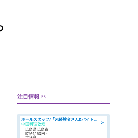
わ
注目情報
PR
ホールスタッフ/「未経験者さん&バイトデビューも大歓迎」残業ほぼなし×1日3時間〜勤務OK!フォロー体制も充実/広島県/広島市南区
＞
中国料理敦煌
広島県 広島市
時給1,150円～
正社員