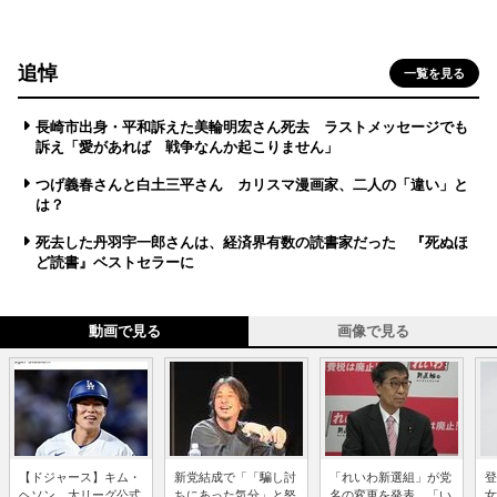
追悼
一覧を見る
長崎市出身・平和訴えた美輪明宏さん死去 ラストメッセージでも
訴え「愛があれば 戦争なんか起こりません」
つげ義春さんと白土三平さん カリスマ漫画家、二人の「違い」と
は？
死去した丹羽宇一郎さんは、経済界有数の読書家だった 『死ぬほ
ど読書』ベストセラーに
動画で見る
画像で見る
【ドジャース】キム・
新党結成で「「騙し討
「れいわ新選組」が党
登
ヘソン、大リーグ公式
ちにあった気分」と怒
名の変更を発表、「い
女