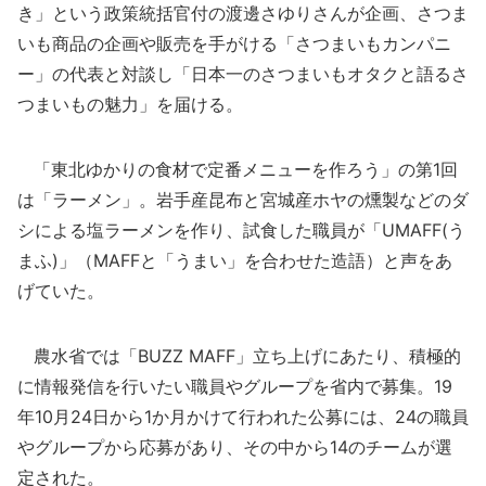
き」という政策統括官付の渡邊さゆりさんが企画、さつま
いも商品の企画や販売を手がける「さつまいもカンパニ
ー」の代表と対談し「日本一のさつまいもオタクと語るさ
つまいもの魅力」を届ける。
「東北ゆかりの食材で定番メニューを作ろう」の第1回
は「ラーメン」。岩手産昆布と宮城産ホヤの燻製などのダ
シによる塩ラーメンを作り、試食した職員が「UMAFF(う
まふ)」（MAFFと「うまい」を合わせた造語）と声をあ
げていた。
農水省では「BUZZ MAFF」立ち上げにあたり、積極的
に情報発信を行いたい職員やグループを省内で募集。19
年10月24日から1か月かけて行われた公募には、24の職員
やグループから応募があり、その中から14のチームが選
定された。