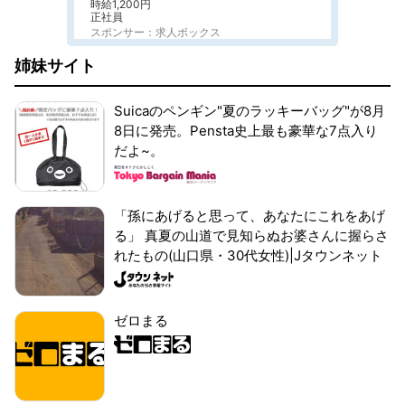
時給1,200円
正社員
スポンサー：求人ボックス
姉妹サイト
Suicaのペンギン"夏のラッキーバッグ"が8月
8日に発売。Pensta史上最も豪華な7点入り
だよ~。
「孫にあげると思って、あなたにこれをあげ
る」 真夏の山道で見知らぬお婆さんに握らさ
れたもの(山口県・30代女性)|Jタウンネット
ゼロまる