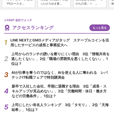
「PSロースタ...
ったひろゆき妻...
のちの党」へ ...
発
J-CAST 会社ウォッチ
アクセスランキング
もっと見る
LINE NEXTとGMOメディアがタッグ ステーブルコインを活
用したサービスの成長と事業拡大へ
上司からのランチの誘いを断りにくい理由 3位「情報共有を
逃したくない」、2位「職場の雰囲気を悪くしたくない」、1
位は？
AIが仕事を奪うのではなく、AIを使える人に奪われる レバ
テックIT転職フェアで特別講演会
新卒で入社した会社、早期に退職する理由 3位「成長・ス
キルアップが見込めない」、2位「労働時間・休日・働き方
などの労働条件」、1位は？
上司にしたい有名人ランキング 3位「タモリ」、2位「天海
祐希」、1位は？