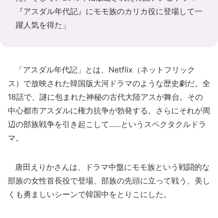
『アスダル年代記』にモモ族のカリカ役に登場して一
躍人気を得た」
「アスダル年代記」とは、Netflix（ネットフリック
ス）で放映された韓国版大河ドラマのような歴史劇だ。全
18話で、謎に包まれた神秘の古代大陸アスが舞台。その
中心都市アスダルに権力抗争が勃発する。さらにそれが周
辺の部族戦争を引き起こして......というスペクタクルドラ
マ。
唐田えりかさんは、ドラマ中盤にモモ族という戦闘的な
部族の女性首長役で登場、部族の先頭に立って戦う、美し
くも勇ましいシーンで韓国中をとりこにした。