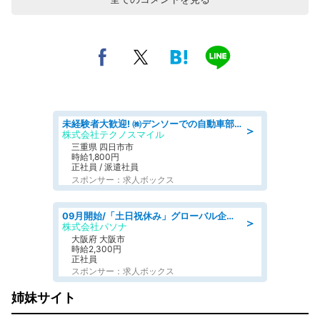
未経験者大歓迎! ㈱デンソーでの自動車部品の組立作業 denso aichi
＞
株式会社テクノスマイル
三重県 四日市市
時給1,800円
正社員 / 派遣社員
スポンサー：求人ボックス
09月開始/「土日祝休み」グローバル企業での産業保健のお仕事/保健師/高時給/残業なし/服装自由
＞
株式会社パソナ
大阪府 大阪市
時給2,300円
正社員
スポンサー：求人ボックス
姉妹サイト