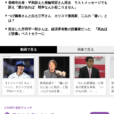
長崎市出身・平和訴えた美輪明宏さん死去 ラストメッセージでも
訴え「愛があれば 戦争なんか起こりません」
つげ義春さんと白土三平さん カリスマ漫画家、二人の「違い」と
は？
死去した丹羽宇一郎さんは、経済界有数の読書家だった 『死ぬほ
ど読書』ベストセラーに
動画で見る
画像で見る
【ドジャース】キム・
新党結成で「「騙し討
「れいわ新選組」が党
登
ヘソン、大リーグ公式
ちにあった気分」と怒
名の変更を発表、「い
女
「PSロースタ...
ったひろゆき妻...
のちの党」へ ...
発
J-CAST 会社ウォッチ