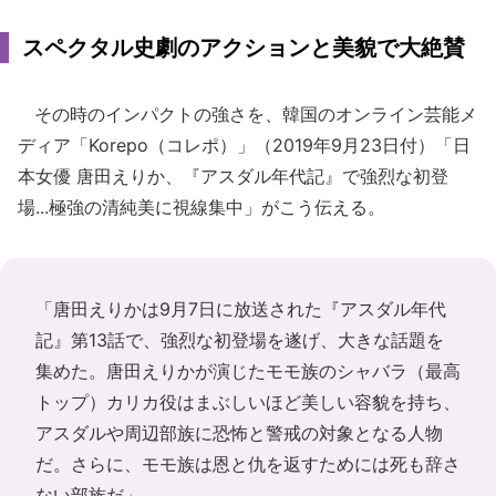
スペクタル史劇のアクションと美貌で大絶賛
その時のインパクトの強さを、韓国のオンライン芸能メ
ディア「Korepo（コレポ）」（2019年9月23日付）「日
本女優 唐田えりか、『アスダル年代記』で強烈な初登
場...極強の清純美に視線集中」がこう伝える。
「唐田えりかは9月7日に放送された『アスダル年代
記』第13話で、強烈な初登場を遂げ、大きな話題を
集めた。唐田えりかが演じたモモ族のシャバラ（最高
トップ）カリカ役はまぶしいほど美しい容貌を持ち、
アスダルや周辺部族に恐怖と警戒の対象となる人物
だ。さらに、モモ族は恩と仇を返すためには死も辞さ
ない部族だ」