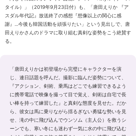
タイル）」（2019年9月23日付）も、「唐田えりか 『ア
スダル年代記』放送終了の感想『想像以上の関心に感
謝』...今後も韓国活動を頑張りたい」という見出しで、唐
田えりかさんのドラマに取り組む真剣な姿勢をこう絶賛す
る。
「唐田えりかは初登場から完璧にキャラクターを演
じ、連日話題を呼んだ。撮影に臨んだ姿勢について、
『アクション、剣術、乗馬はどこでも練習できるよう
に携帯電話で映像を撮って目で覚え、剣術は自宅で長
い棒を持って練習した』と真剣な態度を見せた。だか
ら、彼女は馬に乗りながら揺るぎない勇猛な勢いを見
せ、滝の中に飛び込んでウンソム（主人公）を救うシ
ーンでも、寒い冬にも迷わず一気に水の中に飛び込む