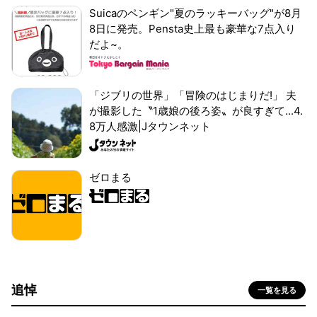
Suicaのペンギン"夏のラッキーバッグ"が8月
8日に発売。Pensta史上最も豪華な7点入り
だよ~。
「ジブリの世界」「冒険のはじまりだ!」 夫
が撮影した〝1歳娘の後ろ姿〟が良すぎて...4.
8万人感激|Jタウンネット
ゼロまる
追悼
一覧を見る