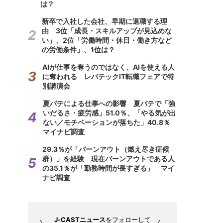
は？
新卒で入社した会社、早期に退職する理
由 3位「成長・スキルアップが見込めな
い」、2位「労働時間・休日・働き方など
の労働条件」、1位は？
AIが仕事を奪うのではなく、AIを使える人
に奪われる レバテックIT転職フェアで特
別講演会
夏バテによる仕事への影響 夏バテで「強
いだるさ・疲労感」51.0％、「やる気が出
ない／モチベーションが落ちた」40.8％
マイナビ調査
29.3％が「バーンアウト（燃え尽き症候
群）」を経験 現在バーンアウトである人
の35.1％が「勤務時間が長すぎる」 マイ
ナビ調査
J-CASTニュース
をフォローして