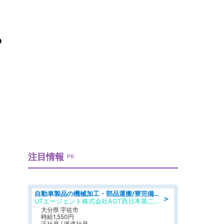
？
注目情報
PR
自動車製品の機械加工・部品運搬/寮完備/日払い/工場・製造
＞
UTエージェント株式会社AGT西日本第二CU
大分県 宇佐市
時給1,550円
正社員 / 派遣社員