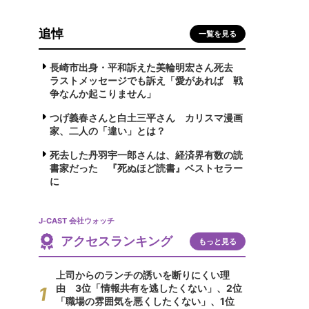
追悼
一覧を見る
長崎市出身・平和訴えた美輪明宏さん死去
ラストメッセージでも訴え「愛があれば 戦
争なんか起こりません」
つげ義春さんと白土三平さん カリスマ漫画
家、二人の「違い」とは？
死去した丹羽宇一郎さんは、経済界有数の読
書家だった 『死ぬほど読書』ベストセラー
に
J-CAST 会社ウォッチ
アクセスランキング
もっと見る
上司からのランチの誘いを断りにくい理
由 3位「情報共有を逃したくない」、2位
「職場の雰囲気を悪くしたくない」、1位