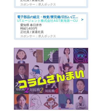
スポンサー：求人ボックス
電子部品の組立・検査/寮完備/日払い/工場・製造
＞
UTエージェント株式会社AGT東海第一CU
愛知県 春日井市
時給1,400円
正社員 / 派遣社員
スポンサー：求人ボックス