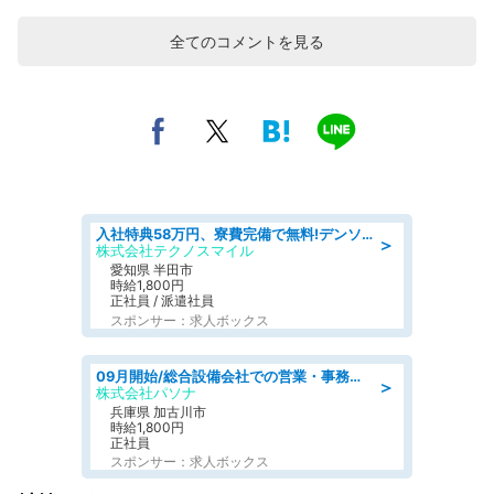
全てのコメントを見る
入社特典58万円、寮費完備で無料!デンソーで働こう!自動車工場で小型部品の検査業務 denso aichi
＞
株式会社テクノスマイル
愛知県 半田市
時給1,800円
正社員 / 派遣社員
スポンサー：求人ボックス
09月開始/総合設備会社での営業・事務のお仕事/車通勤可/賞与あり/営業/営業事務
＞
株式会社パソナ
兵庫県 加古川市
時給1,800円
正社員
スポンサー：求人ボックス