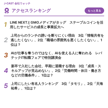
J-CAST 会社ウォッチ
アクセスランキング
もっと見る
LINE NEXTとGMOメディアがタッグ ステーブルコインを活
用したサービスの成長と事業拡大へ
上司からのランチの誘いを断りにくい理由 3位「情報共有を
逃したくない」、2位「職場の雰囲気を悪くしたくない」、1
位は？
AIが仕事を奪うのではなく、AIを使える人に奪われる レバ
テックIT転職フェアで特別講演会
新卒で入社した会社、早期に退職する理由 3位「成長・ス
キルアップが見込めない」、2位「労働時間・休日・働き方
などの労働条件」、1位は？
上司にしたい有名人ランキング 3位「タモリ」、2位「天海
祐希」、1位は？