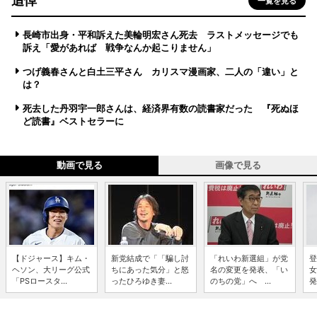
追悼
一覧を見る
長崎市出身・平和訴えた美輪明宏さん死去 ラストメッセージでも
訴え「愛があれば 戦争なんか起こりません」
つげ義春さんと白土三平さん カリスマ漫画家、二人の「違い」と
は？
死去した丹羽宇一郎さんは、経済界有数の読書家だった 『死ぬほ
ど読書』ベストセラーに
動画で見る
画像で見る
【ドジャース】キム・
新党結成で「「騙し討
「れいわ新選組」が党
登
ヘソン、大リーグ公式
ちにあった気分」と怒
名の変更を発表、「い
女
「PSロースタ...
ったひろゆき妻...
のちの党」へ ...
発