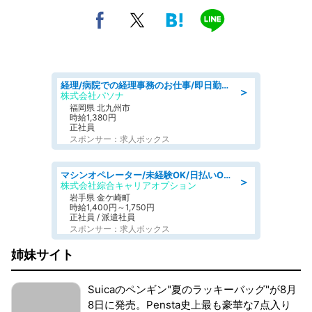
経理/病院での経理事務のお仕事/即日勤務可/車通勤可/経理/一般事務
＞
株式会社パソナ
福岡県 北九州市
時給1,380円
正社員
スポンサー：求人ボックス
マシンオペレーター/未経験OK/日払いOK/寮完備/交替制/20・30・40代活躍中
＞
株式会社綜合キャリアオプション
岩手県 金ケ崎町
時給1,400円～1,750円
正社員 / 派遣社員
スポンサー：求人ボックス
姉妹サイト
Suicaのペンギン"夏のラッキーバッグ"が8月
8日に発売。Pensta史上最も豪華な7点入り