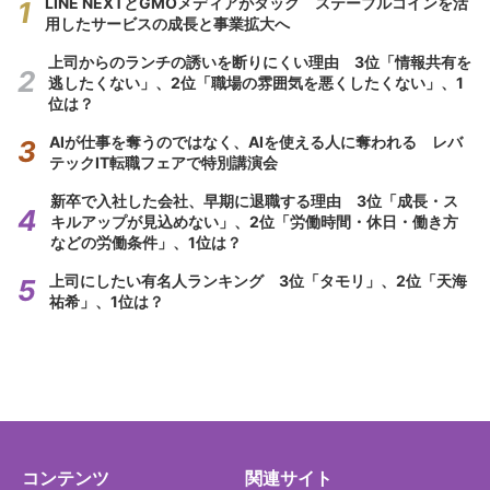
LINE NEXTとGMOメディアがタッグ ステーブルコインを活
用したサービスの成長と事業拡大へ
上司からのランチの誘いを断りにくい理由 3位「情報共有を
逃したくない」、2位「職場の雰囲気を悪くしたくない」、1
位は？
AIが仕事を奪うのではなく、AIを使える人に奪われる レバ
テックIT転職フェアで特別講演会
新卒で入社した会社、早期に退職する理由 3位「成長・ス
キルアップが見込めない」、2位「労働時間・休日・働き方
などの労働条件」、1位は？
上司にしたい有名人ランキング 3位「タモリ」、2位「天海
祐希」、1位は？
コンテンツ
関連サイト