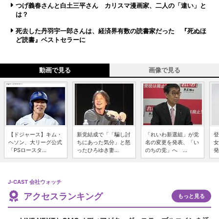
つげ義春さんと白土三平さん カリスマ漫画家、二人の「違い」と
は？
死去した丹羽宇一郎さんは、経済界有数の読書家だった 『死ぬほ
ど読書』ベストセラーに
動画で見る
画像で見る
【ドジャース】キム・
新党結成で「「騙し討
「れいわ新選組」が党
登
ヘソン、大リーグ公式
ちにあった気分」と怒
名の変更を発表、「い
女
「PSロースタ...
ったひろゆき妻...
のちの党」へ ...
発
J-CAST 会社ウォッチ
アクセスランキング
もっと見る