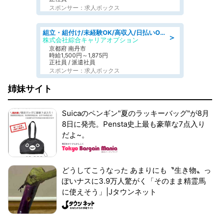
スポンサー：求人ボックス
組立・組付け/未経験OK/高収入/日払いOK/交替制/20・30・40代活躍中
＞
株式会社綜合キャリアオプション
京都府 南丹市
時給1,500円～1,875円
正社員 / 派遣社員
スポンサー：求人ボックス
姉妹サイト
Suicaのペンギン"夏のラッキーバッグ"が8月
8日に発売。Pensta史上最も豪華な7点入り
だよ~。
どうしてこうなった あまりにも〝生き物〟っ
ぽいナスに3.9万人驚がく「そのまま精霊馬
に使えそう」|Jタウンネット