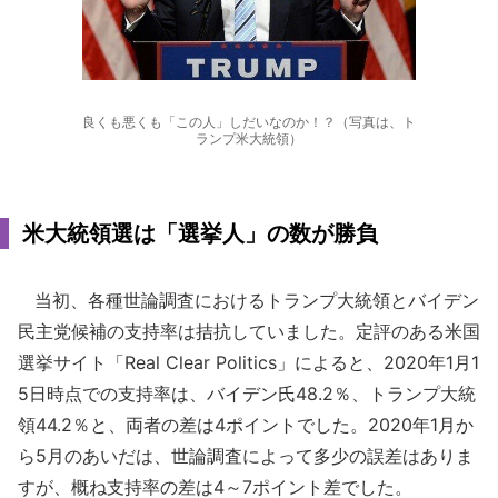
良くも悪くも「この人」しだいなのか！？（写真は、ト
ランプ米大統領）
米大統領選は「選挙人」の数が勝負
当初、各種世論調査におけるトランプ大統領とバイデン
民主党候補の支持率は拮抗していました。定評のある米国
選挙サイト「Real Clear Politics」によると、2020年1月1
5日時点での支持率は、バイデン氏48.2％、トランプ大統
領44.2％と、両者の差は4ポイントでした。2020年1月か
ら5月のあいだは、世論調査によって多少の誤差はありま
すが、概ね支持率の差は4～7ポイント差でした。