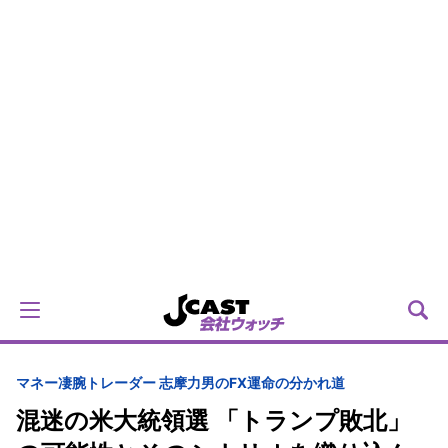
マネー
凄腕トレーダー 志摩力男のFX運命の分かれ道
混迷の米大統領選 「トランプ敗北」