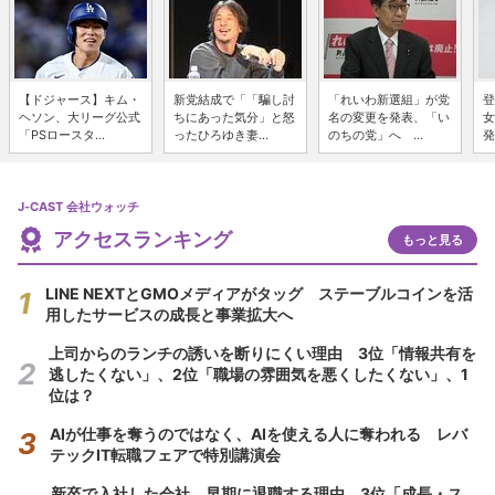
【ドジャース】キム・
新党結成で「「騙し討
「れいわ新選組」が党
登
ヘソン、大リーグ公式
ちにあった気分」と怒
名の変更を発表、「い
女
「PSロースタ...
ったひろゆき妻...
のちの党」へ ...
発
J-CAST 会社ウォッチ
アクセスランキング
もっと見る
LINE NEXTとGMOメディアがタッグ ステーブルコインを活
用したサービスの成長と事業拡大へ
上司からのランチの誘いを断りにくい理由 3位「情報共有を
逃したくない」、2位「職場の雰囲気を悪くしたくない」、1
位は？
AIが仕事を奪うのではなく、AIを使える人に奪われる レバ
テックIT転職フェアで特別講演会
新卒で入社した会社、早期に退職する理由 3位「成長・ス