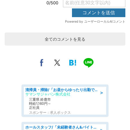
全てのコメントを見る
清掃員・掃除/「お昼からゆったり出勤できる」未経験者さん&ブランクがある方も大歓迎/扶養内勤務&WワークOK/三重県/鈴鹿市
＞
サマンサジャパン株式会社
三重県 鈴鹿市
時給1,160円～
正社員
スポンサー：求人ボックス
ホールスタッフ/「未経験者さん&バイトデビューも大歓迎」残業ほぼなし×1日3時間〜勤務OK!フォロー体制も充実/広島県/広島市南区
＞