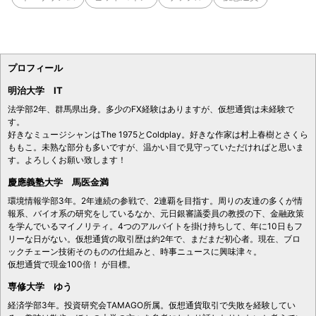
プロフィール
明治大学 IT
法学部2年、群馬県出身。多少のFX経験はありますが、仮想通貨は未経験で
す。
好きなミュージシャンはThe 1975とColdplay。好きな作家は村上春樹とさくら
ももこ。未熟な部分も多いですが、温かい目で見守っていただければと思いま
す。よろしくお願い致します！
慶應義塾大学 馬医金満
環境情報学部3年。2年連続の参戦で、2連覇を目指す。周りの友達の多くが情
報系、バイオ系の研究をしているなか、元日銀審議委員の教授の下、金融政策
を学んでいるマイノリティ。4つのアルバイトを掛け持ちして、年に10日もフ
リーな日がない。仮想通貨の取引歴は約2年で、まだまだ初心者。現在、ブロ
ックチェーン技術そのものの仕組みと、時事ニュースに興味津々。
仮想通貨で現金100倍！ が目標。
専修大学 ゆう
経済学部3年。投資研究会TAMAGO所属。仮想通貨取引で失敗を経験してい