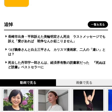
追悼
一覧を見る
長崎市出身・平和訴えた美輪明宏さん死去 ラストメッセージでも
訴え「愛があれば 戦争なんか起こりません」
つげ義春さんと白土三平さん カリスマ漫画家、二人の「違い」と
は？
死去した丹羽宇一郎さんは、経済界有数の読書家だった 『死ぬほ
ど読書』ベストセラーに
動画で見る
画像で見る