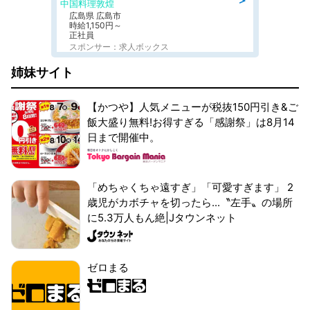
中国料理敦煌
広島県 広島市
時給1,150円～
正社員
スポンサー：求人ボックス
姉妹サイト
【かつや】人気メニューが税抜150円引き&ご
飯大盛り無料!お得すぎる「感謝祭」は8月14
日まで開催中。
「めちゃくちゃ遠すぎ」「可愛すぎます」 2
歳児がカボチャを切ったら...〝左手〟の場所
に5.3万人もん絶|Jタウンネット
ゼロまる