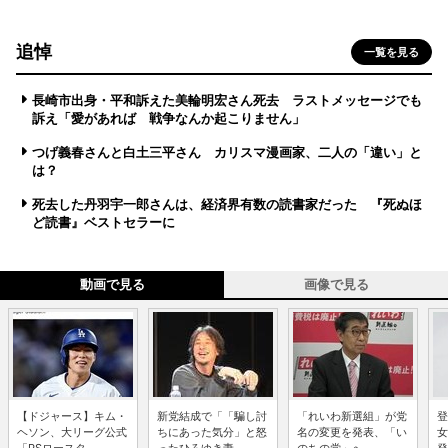
追悼
一覧を見る
長崎市出身・平和訴えた美輪明宏さん死去 ラストメッセージでも
訴え「愛があれば 戦争なんか起こりません」
つげ義春さんと白土三平さん カリスマ漫画家、二人の「違い」と
は？
死去した丹羽宇一郎さんは、経済界有数の読書家だった 『死ぬほ
ど読書』ベストセラーに
動画で見る
画像で見る
【ドジャース】キム・
新党結成で「「騙し討
「れいわ新選組」が党
登
ヘソン、大リーグ公式
ちにあった気分」と怒
名の変更を発表、「い
女