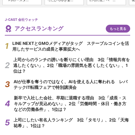
「PSロースタ...
ったひろゆき妻...
のちの党」へ ...
発
J-CAST 会社ウォッチ
アクセスランキング
もっと見る
LINE NEXTとGMOメディアがタッグ ステーブルコインを活
用したサービスの成長と事業拡大へ
上司からのランチの誘いを断りにくい理由 3位「情報共有を
逃したくない」、2位「職場の雰囲気を悪くしたくない」、1
位は？
AIが仕事を奪うのではなく、AIを使える人に奪われる レバ
テックIT転職フェアで特別講演会
新卒で入社した会社、早期に退職する理由 3位「成長・ス
キルアップが見込めない」、2位「労働時間・休日・働き方
などの労働条件」、1位は？
上司にしたい有名人ランキング 3位「タモリ」、2位「天海
祐希」、1位は？