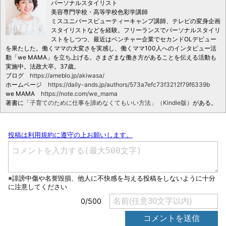
パーソナルスタイリスト
美容専門学校・高等学校色彩学講師
ミスユニバースビューティーキャンプ講師、テレビの変身企画
スタイリストなどを経験。フリーランスでパーソナルスタイリ
ストをしつつ、最近はベンチャー企業でセカンドOLデビュー
を果たした。働くママの大変さを実感し、働くママ100人へのインタビュー活
動「we MAMA」を立ち上げる。さまざまな働き方があることを伝える活動も
実施中。法政大卒。37歳。
ブログ
https://ameblo.jp/akiwasa/
ホームページ
https://daily-ands.jp/authors/573a7efc73f3212f79f6339b
we MAMA
https://note.com/we_mama
著書に
「子育てのために仕事を諦めなくてもいい方法」（Kindle版）
がある。