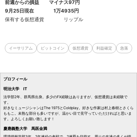
前週からの損益 マイナス97円
9月25日現在 1万4935円
保有する仮想通貨 リップル
イーサリアム
ビットコイン
仮想通貨
利益確定
急落
プロフィール
明治大学 IT
法学部2年、群馬県出身。多少のFX経験はありますが、仮想通貨は未経験で
す。
好きなミュージシャンはThe 1975とColdplay。好きな作家は村上春樹とさくら
ももこ。未熟な部分も多いですが、温かい目で見守っていただければと思いま
す。よろしくお願い致します！
慶應義塾大学 馬医金満
環境情報学部3年。2年連続の参戦で、2連覇を目指す。周りの友達の多くが情