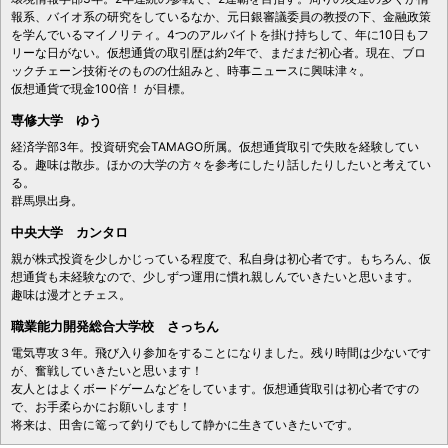
報系、バイオ系の研究をしているなか、元日銀審議委員の教授の下、金融政策
を学んでいるマイノリティ。4つのアルバイトを掛け持ちして、年に10日もフ
リーな日がない。仮想通貨の取引歴は約2年で、まだまだ初心者。現在、ブロ
ックチェーン技術そのものの仕組みと、時事ニュースに興味津々。
仮想通貨で現金100倍！ が目標。
専修大学 ゆう
経済学部3年。投資研究会TAMAGO所属。仮想通貨取引で失敗を経験してい
る。趣味は散歩。ほかの大学の方々を参考にしたり話したりしたいと考えてい
る。
群馬県出身。
中央大学 カンタロ
親が株式投資を少しかじっている程度で、私自身は初心者です。もちろん、仮
想通貨も未経験なので、少しずつ運用に慣れ親しんでいきたいと思います。
趣味は漫才とチェス。
職業能力開発総合大学校 さっちん
電気専攻３年。飛び入り参加をすることになりました。残り時間は少ないです
が、奮戦していきたいと思います！
友人とはよくボードゲームなどをしています。仮想通貨取引は初心者ですの
で、お手柔らかにお願いします！
将来は、田舎に篭って釣りでもして静かに生きていきたいです。