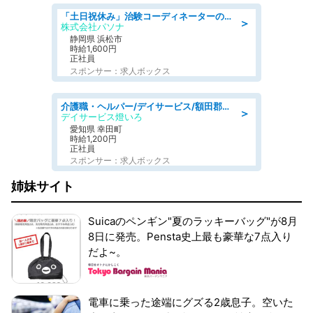
「土日祝休み」治験コーディネーターのお仕事/未経験OK
＞
株式会社パソナ
静岡県 浜松市
時給1,600円
正社員
スポンサー：求人ボックス
介護職・ヘルパー/デイサービス/額田郡幸田町/JR東海道本線 幸田/愛知県
＞
デイサービス燈いろ
愛知県 幸田町
時給1,200円
正社員
スポンサー：求人ボックス
姉妹サイト
Suicaのペンギン"夏のラッキーバッグ"が8月
8日に発売。Pensta史上最も豪華な7点入り
だよ~。
電車に乗った途端にグズる2歳息子。空いた