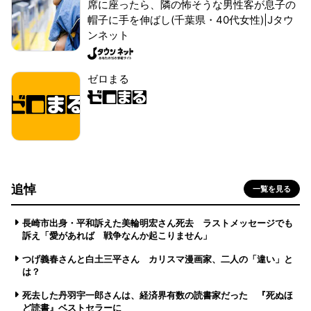
席に座ったら、隣の怖そうな男性客が息子の
帽子に手を伸ばし(千葉県・40代女性)|Jタウ
ンネット
ゼロまる
追悼
一覧を見る
長崎市出身・平和訴えた美輪明宏さん死去 ラストメッセージでも
訴え「愛があれば 戦争なんか起こりません」
つげ義春さんと白土三平さん カリスマ漫画家、二人の「違い」と
は？
死去した丹羽宇一郎さんは、経済界有数の読書家だった 『死ぬほ
ど読書』ベストセラーに