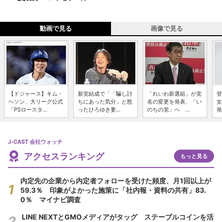
動画で見る
画像で見る
【ドジャース】キム・
新党結成で「「騙し討
「れいわ新選組」が党
登
ヘソン、大リーグ公式
ちにあった気分」と怒
名の変更を発表、「い
女
「PSロースタ...
ったひろゆき妻...
のちの党」へ ...
発
J-CAST 会社ウォッチ
アクセスランキング
もっと見る
内定先の企業から内定者フォローを受けた頻度、月1回以上が
59.3％ 印象がよかった施策に「社内報・資料の共有」83.
0％ マイナビ調査
LINE NEXTとGMOメディアがタッグ ステーブルコインを活