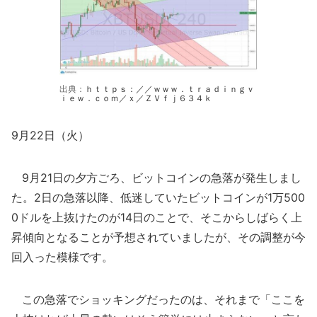
出典：
ｈｔｔｐｓ：／／ｗｗｗ．ｔｒａｄｉｎｇｖ
ｉｅｗ．ｃｏｍ／ｘ／ＺＶｆｊ６３４ｋ
9月22日（火）
9月21日の夕方ごろ、ビットコインの急落が発生しまし
た。2日の急落以降、低迷していたビットコインが1万500
0ドルを上抜けたのが14日のことで、そこからしばらく上
昇傾向となることが予想されていましたが、その調整が今
回入った模様です。
この急落でショッキングだったのは、それまで「ここを