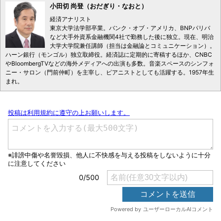
小田切 尚登（おだぎり・なおと）
経済アナリスト
東京大学法学部卒業。バンク・オブ・アメリカ、BNPパリバ
など大手外資系金融機関4社で勤務した後に独立。現在、明治
大学大学院兼任講師（担当は金融論とコミュニケーション）。
ハーン銀行（モンゴル）独立取締役。経済誌に定期的に寄稿するほか、CNBC
やBloombergTVなどの海外メディアへの出演も多数。音楽スペースのシンフォ
ニー・サロン（門前仲町）を主宰し、ピアニストとしても活躍する。1957年生
まれ。