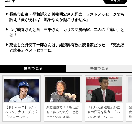
長崎市出身・平和訴えた美輪明宏さん死去 ラストメッセージでも
訴え「愛があれば 戦争なんか起こりません」
つげ義春さんと白土三平さん カリスマ漫画家、二人の「違い」と
は？
死去した丹羽宇一郎さんは、経済界有数の読書家だった 『死ぬほ
ど読書』ベストセラーに
動画で見る
画像で見る
【ドジャース】キム・
新党結成で「「騙し討
「れいわ新選組」が党
登
ヘソン、大リーグ公式
ちにあった気分」と怒
名の変更を発表、「い
女
「PSロースタ...
ったひろゆき妻...
のちの党」へ ...
発