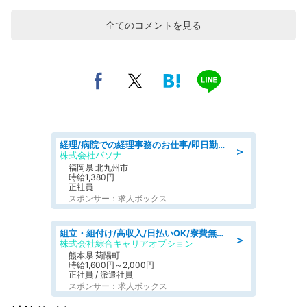
全てのコメントを見る
経理/病院での経理事務のお仕事/即日勤務可/車通勤可/経理/一般事務
＞
株式会社パソナ
福岡県 北九州市
時給1,380円
正社員
スポンサー：求人ボックス
組立・組付け/高収入/日払いOK/寮費無料/交替制/20・30・40代活躍中
＞
株式会社綜合キャリアオプション
熊本県 菊陽町
時給1,600円～2,000円
正社員 / 派遣社員
スポンサー：求人ボックス