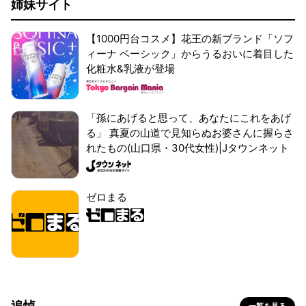
姉妹サイト
【1000円台コスメ】花王の新ブランド「ソフ
ィーナ ベーシック」からうるおいに着目した
化粧水&乳液が登場
「孫にあげると思って、あなたにこれをあげ
る」 真夏の山道で見知らぬお婆さんに握らさ
れたもの(山口県・30代女性)|Jタウンネット
ゼロまる
追悼
一覧を見る