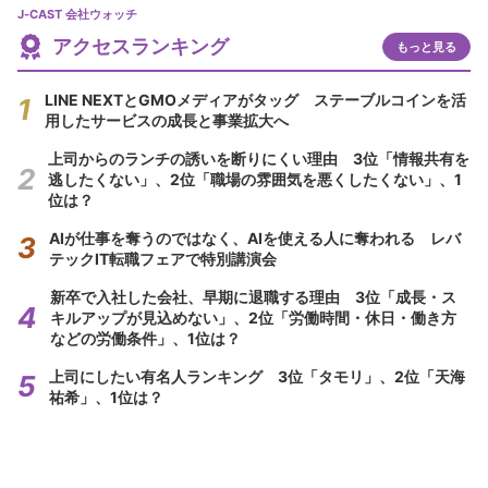
J-CAST 会社ウォッチ
アクセスランキング
もっと見る
LINE NEXTとGMOメディアがタッグ ステーブルコインを活
用したサービスの成長と事業拡大へ
上司からのランチの誘いを断りにくい理由 3位「情報共有を
逃したくない」、2位「職場の雰囲気を悪くしたくない」、1
位は？
AIが仕事を奪うのではなく、AIを使える人に奪われる レバ
テックIT転職フェアで特別講演会
新卒で入社した会社、早期に退職する理由 3位「成長・ス
キルアップが見込めない」、2位「労働時間・休日・働き方
などの労働条件」、1位は？
上司にしたい有名人ランキング 3位「タモリ」、2位「天海
祐希」、1位は？