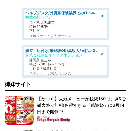
ヘルプデスク/外資系保険業界でのITヘルプデスク業務/駅近/即日勤務可/ヘルプデスク
＞
株式会社パソナ
福岡県 北九州市
時給4,167円
正社員
スポンサー：求人ボックス
組立・組付け/未経験OK/高収入/日払いOK/寮費無料/交替制
＞
株式会社綜合キャリアオプション
静岡県 富士市
時給1,700円～2,125円
正社員 / 派遣社員
スポンサー：求人ボックス
姉妹サイト
【かつや】人気メニューが税抜150円引き&ご
飯大盛り無料!お得すぎる「感謝祭」は8月14
日まで開催中。