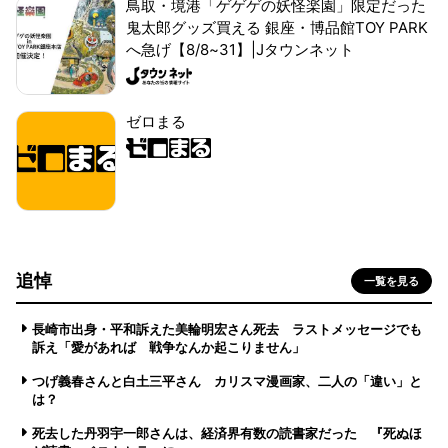
鳥取・境港「ゲゲゲの妖怪楽園」限定だった
鬼太郎グッズ買える 銀座・博品館TOY PARK
へ急げ【8/8~31】|Jタウンネット
ゼロまる
追悼
一覧を見る
長崎市出身・平和訴えた美輪明宏さん死去 ラストメッセージでも
訴え「愛があれば 戦争なんか起こりません」
つげ義春さんと白土三平さん カリスマ漫画家、二人の「違い」と
は？
死去した丹羽宇一郎さんは、経済界有数の読書家だった 『死ぬほ