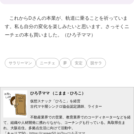
これからDさんの本業が、軌道に乗ることを祈っていま
す。私も自分の変化を楽しみたいと思います。さっそくニ
ーチェの本も買いました。（ひろ子ママ）
サラリーマン
ニーチェ
夢
安定
脱サラ
ひろ子ママ （こまま・ひろこ）
仮想スナック「ひろこ」を経営
古代マヤ暦シンクロ協会認定講師、ライター
不動産業界での営業、教育業界でのコーディネーターなどを経
て、組織や人材開発に携わりながら、コーチングも行っている。鳥取県生ま
れ、大阪在住。多拠点生活に向けて活動中。
「キャリア50」
https://career50.jp/?s=ひろ子ママ