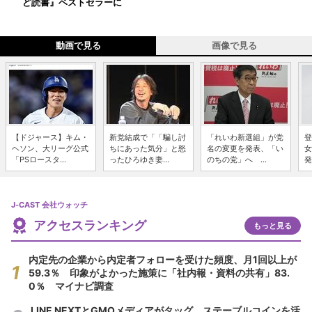
ど読書』ベストセラーに
動画で見る
画像で見る
【ドジャース】キム・
新党結成で「「騙し討
「れいわ新選組」が党
登
ヘソン、大リーグ公式
ちにあった気分」と怒
名の変更を発表、「い
女
「PSロースタ...
ったひろゆき妻...
のちの党」へ ...
発
J-CAST 会社ウォッチ
アクセスランキング
もっと見る
内定先の企業から内定者フォローを受けた頻度、月1回以上が
59.3％ 印象がよかった施策に「社内報・資料の共有」83.
0％ マイナビ調査
LINE NEXTとGMOメディアがタッグ ステーブルコインを活